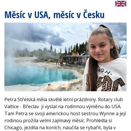
Měsíc v USA, měsíc v Česku
Petra Střelská měla skvělé letní prázdniny. Rotary club
Valtice - Břeclav ji vyslal na rodinnou výměnu do USA.
Tam Petra se svoji americkou host sestrou Wynne a její
rodinou prožila velmi zajímavý měsíc. Prohlédla si
Chicago, jezdila na koních, naučila se rybařit, byla v