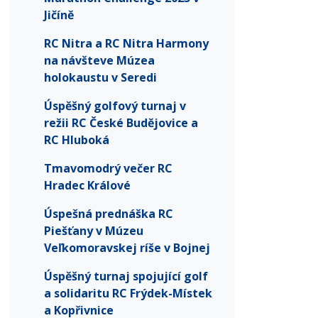
Jičíně
RC Nitra a RC Nitra Harmony
na návšteve Múzea
holokaustu v Seredi
Úspěšný golfový turnaj v
režii RC České Budějovice a
RC Hluboká
Tmavomodrý večer RC
Hradec Králové
Úspešná prednáška RC
Piešťany v Múzeu
Veľkomoravskej ríše v Bojnej
Úspěšný turnaj spojující golf
a solidaritu RC Frýdek-Místek
a Kopřivnice