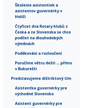
Školenie asistentiek a
asistentov guvernérky v
Holíči
Čtyřicet dva Rotary klubů z
Česka a ze Slovenska se chce
podílet na dlouhodobých
výměnách
Poděkováni a rozloučení
Poručíme větru dešti … přímo
v Bukurešti
Predstavujeme dištriktový tím
Asistentka guvernérky pre
východné Slovensko
Asistent guvernérky pre