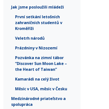
Jak jsme posloužili mládeži
První setkání letošních
zahraničních studentů v
Kroměříži
Veletrh národů
Prázdniny v Nizozemí
Pozvánka na zimní tábor
“Discover Sun Moon Lake –
the Heart of Taiwan”
Kamarádi na celý život
Měsíc v USA, měsíc v Česku
Medzinárodné priateľstvo a
spolupráca