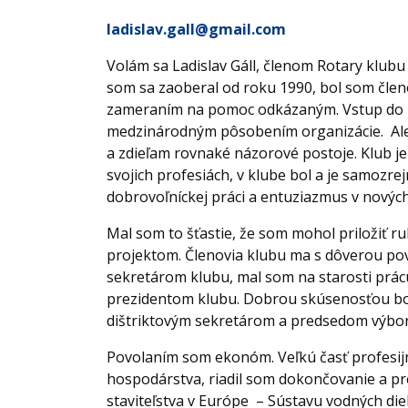
ladislav.gall@gmail.com
Volám sa Ladislav Gáll, členom Rotary klubu
som sa zaoberal od roku 1990, bol som člen
zameraním na pomoc odkázaným. Vstup do Ro
medzinárodným pôsobením organizácie. Ale 
a zdieľam rovnaké názorové postoje. Klub je 
svojich profesiách, v klube bol a je samozrej
dobrovoľníckej práci a entuziazmus v novýc
Mal som to šťastie, že som mohol priložiť 
projektom. Členovia klubu ma s dôverou pove
sekretárom klubu, mal som na starosti prá
prezidentom klubu. Dobrou skúsenosťou bolo
dištriktovým sekretárom a predsedom výbor
Povolaním som ekonóm. Veľkú časť profesijn
hospodárstva, riadil som dokončovanie a p
staviteľstva v Európe – Sústavu vodných di