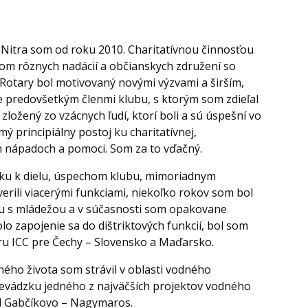
 Nitra som od roku 2010. Charitatívnou činnosťou
om rôznych nadácií a občianskych združení so
tary bol motivovaný novými výzvami a širším,
predovšetkým členmi klubu, s ktorým som zdieľal
zložený zo vzácnych ľudí, ktorí boli a sú úspešní vo
mý principiálny postoj ku charitatívnej,
h nápadoch a pomoci. Som za to vďačný.
ruku k dielu, úspechom klubu, mimoriadnym
rili viacerými funkciami, niekoľko rokov som bol
cu s mládežou a v súčasnosti som opakovane
 zapojenie sa do dištriktových funkcií, bol som
u ICC pre Čechy – Slovensko a Maďarsko.
ého života som strávil v oblasti vodného
revádzku jedného z najväčších projektov vodného
el Gabčíkovo – Nagymaros.