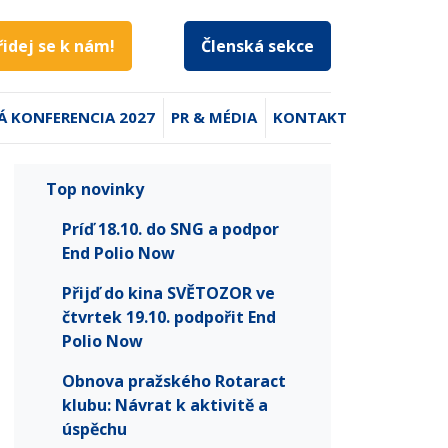
řidej se k nám!
Členská sekce
Á KONFERENCIA 2027
PR & MÉDIA
KONTAKT
Top novinky
Príď 18.10. do SNG a podpor
End Polio Now
Přijď do kina SVĚTOZOR ve
čtvrtek 19.10. podpořit End
Polio Now
Obnova pražského Rotaract
klubu: Návrat k aktivitě a
úspěchu