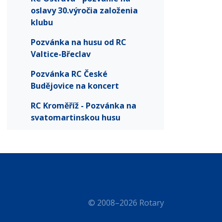
oslavy 30.výročia založenia
klubu
Pozvánka na husu od RC
Valtice-Břeclav
Pozvánka RC České
Budějovice na koncert
RC Kroměříž - Pozvánka na
svatomartinskou husu
© 2008–2026 Rotary