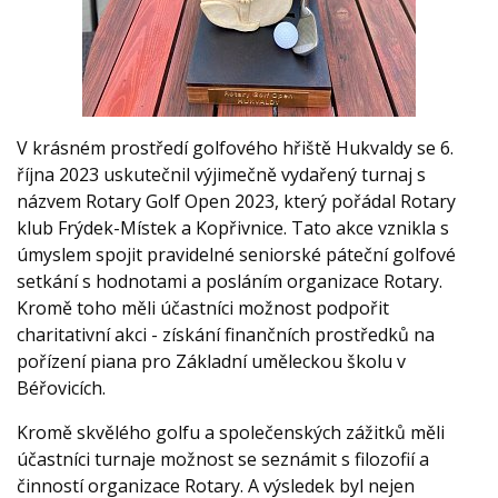
V krásném prostředí golfového hřiště Hukvaldy se 6.
října 2023 uskutečnil výjimečně vydařený turnaj s
názvem Rotary Golf Open 2023, který pořádal Rotary
klub Frýdek-Místek a Kopřivnice. Tato akce vznikla s
úmyslem spojit pravidelné seniorské páteční golfové
setkání s hodnotami a posláním organizace Rotary.
Kromě toho měli účastníci možnost podpořit
charitativní akci - získání finančních prostředků na
pořízení piana pro Základní uměleckou školu v
Béřovicích.
Kromě skvělého golfu a společenských zážitků měli
účastníci turnaje možnost se seznámit s filozofií a
činností organizace Rotary. A výsledek byl nejen