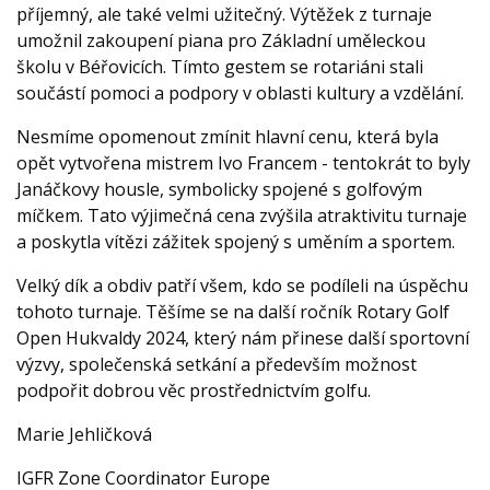
příjemný, ale také velmi užitečný. Výtěžek z turnaje
umožnil zakoupení piana pro Základní uměleckou
školu v Béřovicích. Tímto gestem se rotariáni stali
součástí pomoci a podpory v oblasti kultury a vzdělání.
Nesmíme opomenout zmínit hlavní cenu, která byla
opět vytvořena mistrem Ivo Francem - tentokrát to byly
Janáčkovy housle, symbolicky spojené s golfovým
míčkem. Tato výjimečná cena zvýšila atraktivitu turnaje
a poskytla vítězi zážitek spojený s uměním a sportem.
Velký dík a obdiv patří všem, kdo se podíleli na úspěchu
tohoto turnaje. Těšíme se na další ročník Rotary Golf
Open Hukvaldy 2024, který nám přinese další sportovní
výzvy, společenská setkání a především možnost
podpořit dobrou věc prostřednictvím golfu.
Marie Jehličková
IGFR Zone Coordinator Europe