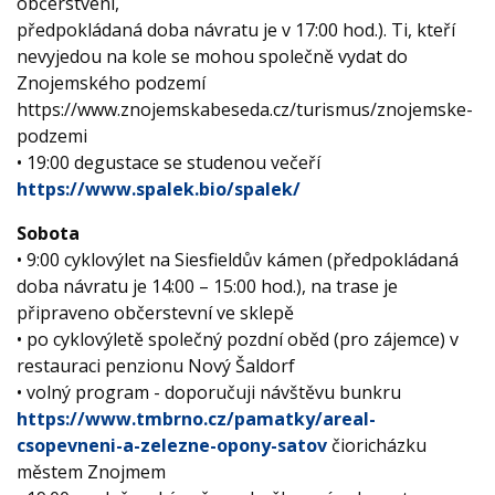
občerstvení,
předpokládaná doba návratu je v 17:00 hod.). Ti, kteří
nevyjedou na kole se mohou společně vydat do
Znojemského podzemí
https://www.znojemskabeseda.cz/turismus/znojemske-
podzemi
• 19:00 degustace se studenou večeří
https://www.spalek.bio/spalek/
Sobota
• 9:00 cyklovýlet na Siesfieldův kámen (předpokládaná
doba návratu je 14:00 – 15:00 hod.), na trase je
připraveno občerstevní ve sklepě
• po cyklovýletě společný pozdní oběd (pro zájemce) v
restauraci penzionu Nový Šaldorf
• volný program - doporučuji návštěvu bunkru
https://www.tmbrno.cz/pamatky/areal-
csopevneni-a-zelezne-opony-satov
čioricházku
městem Znojmem