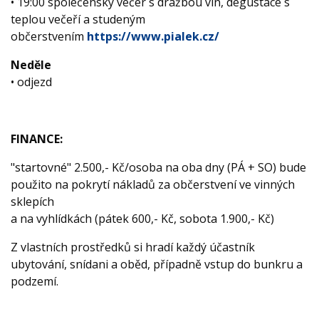
• 19:00 společenský večer s dražbou vín, degustace s
teplou večeří a studeným
občerstvením
https://www.pialek.cz/
Neděle
• odjezd
FINANCE:
"startovné" 2.500,- Kč/osoba na oba dny (PÁ + SO) bude
použito na pokrytí nákladů za občerstvení ve vinných
sklepích
a na vyhlídkách (pátek 600,- Kč, sobota 1.900,- Kč)
Z vlastních prostředků si hradí každý účastník
ubytování, snídani a oběd, případně vstup do bunkru a
podzemí.