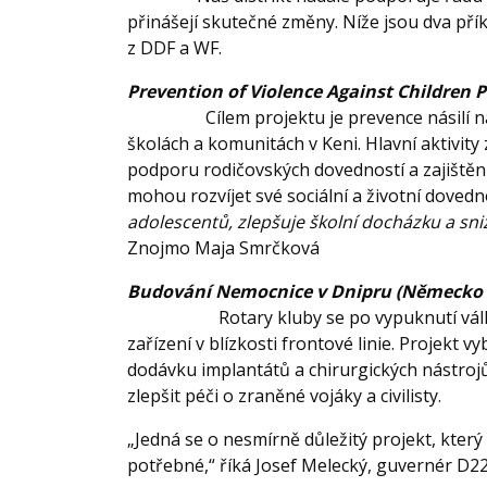
přinášejí skutečné změny. Níže jsou dva pří
z DDF a WF.
Prevention of Violence Against 
Cílem projektu je prevence násilí 
školách a komunitách v Keni. Hlavní aktivity
podporu rodičovských dovedností a zajiště
mohou rozvíjet své sociální a životní dovedno
adolescentů, zlepšuje školní docházku a snižuj
Znojmo Maja Smrčková
Budování Nemocnice v Dnipru (Německo +
Rotary kluby se po vypuknutí vá
zařízení v blízkosti frontové linie. Projekt
dodávku implantátů a chirurgických nástro
zlepšit péči o zraněné vojáky a civilisty.
„Jedná se o nesmírně důležitý projekt, který 
potřebné,“ říká Josef Melecký, guvernér D22