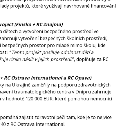
klady projektů, které využívají navrhované financování
Children Project (Finsko + RC Znojmo)
na dětech a vytvoření bezpečného prostředí ve
 zahrnují vytvoření bezpečných školních prostředí,
ní bezpečných prostor pro mladé mimo školu, kde
sti. “
Tento projekt posiluje odolnost dětí a
e riziko násilí v jejich prostředí.
”, doplňuje za RC
 RC Ostrava International a RC Opava)
lky na Ukrajině zaměřily na podporu zdravotnických
 vybavení traumatologického centra v Dnipru zahrnuje
jů v hodnotě 120 000 EUR, které pomohou nemocnici
pomáhá zajistit zdravotní péči tam, kde je to nejvíce
40 z RC Ostrava International.