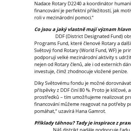
Nadace Rotary D2240 a koordinátor humanit
financování je perfektní příležitostí, jak moti
roli v mezinárodní pomoci.“
Co jsou a jaký vlastně ma
DDF (District Designated Fund) ob
Programs Fund, které členové Rotary a další d
Světový fond Rotary (World Fund, WF) je pri
podporují velké mezinárodní aktivity s udrž
nejen od Rotary členů, ale i od externích dá
investuje, čímž zhodnocuje vložené peníze.
Díky Světovému fondu je možné dorovnávat 
příspěvky z DDF činí 80 %. Proto je klíčové
prostředků – tím umožňujeme realizovat pr
financování můžeme reagovat na potřeby po 
pomáhat,“ uzavírá Hana Gamrot.
Příklady táhnou? Ta
Náš distrikt nadále podporuje řadu 