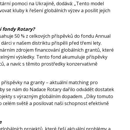
ární pomoci na Ukrajině, dodává: „Tento model
vovat kluby k řešení globálních výzev a posílit jejich
jí význam hlavní fondy Rotary?
sahuje 50 % z celkových příspěvků do fondu Annual
árci v našem distriktu přispěli před třemi lety.
márním zdrojem financování globálních grantů, které
itelnými výsledky. Tento fond akumuluje příspěvky
rců, a navíc s těmito prostředky konzervativně
příspěvky na granty – aktuální matching pro
, aby se nám do Nadace Rotary dařilo odvádět dostatek
ojekty s výrazným globálním dopadem. „Díky tomuto
celém světě a posilovat naši schopnost efektivně
dy je inspirace z praxe
globálních projektů, které řeší aktuální problémy a