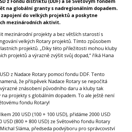
USD z Fondu distriktu (DDF) a se Světovým fondem
ět na globální granty s nadregionálním dopadem.
zapojení do velkých projektů a poskytne
ních mezinárodních aktivit.
it mezinárodní projekty a bez větších starostí s
ungování velkých Rotary projektů. Tímto způsobem
lastních projektů. „Díky této příležitosti mohou kluby
ích projektů a výrazně zvýšit svůj dopad,“ říká Hana
 USD z Nadace Rotary pomocí fondu DDF. Tento
znamená, že příspěvek Nadace Rotary se nepočítá
 o výrazné znásobení původního daru a kluby tak
na projekty s globálním dopadem. To ale ještě není
větovému fondu Rotary!
celkem 200 USD (100 + 100 USD), přidáme 2000 USD
0 USD (800 + 800 USD) ze Světového fondu Rotary
Michal Sláma, předseda podvýboru pro správcovství