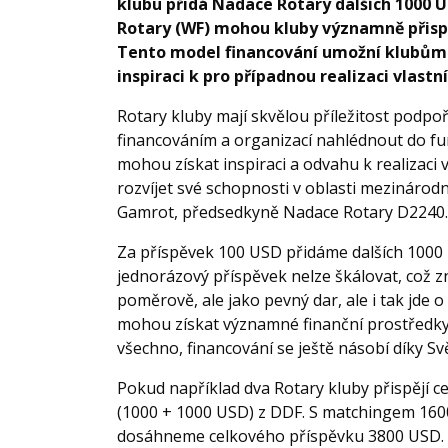
klubu přidá Nadace Rotary dalších 1000 
Rotary (WF) mohou kluby významně přisp
Tento model financování umožní klubům 
inspiraci k pro případnou realizaci vlast
Rotary kluby mají skvělou příležitost podpoř
financováním a organizací nahlédnout do f
mohou získat inspiraci a odvahu k realizaci v
rozvíjet své schopnosti v oblasti mezinárodn
Gamrot, předsedkyně Nadace Rotary D2240.
Za příspěvek 100 USD přidáme dalších 1000
jednorázový příspěvek nelze škálovat, což 
poměrově, ale jako pevný dar, ale i tak jde
mohou získat významné finanční prostředky 
všechno, financování se ještě násobí díky S
Pokud například dva Rotary kluby přispějí 
(1000 + 1000 USD) z DDF. S matchingem 160
dosáhneme celkového příspěvku 3800 USD. 