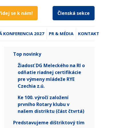
řidej se k nám!
Členská sekce
Á KONFERENCIA 2027
PR & MÉDIA
KONTAKT
Top novinky
Žiadosť DG Meleckého na RI o
odňatie riadnej certifikácie
pre výmeny mládeže RYE
Czechia z.ú.
Ke 100. výročí založení
prvního Rotary klubu v
našem distriktu (část čtvrtá)
Predstavujeme dištriktový tím