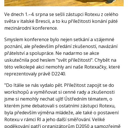
Ve dnech 1.–4. srpna se sešli zástupci Rotexu z celého
světa v italské Brescii, a to ku příležitosti konání páté
mezinárodní konference.
Smyslem konference bylo nejen setkání a vzájemné
poznání, ale především předání zkušeností, navázání
přátelství a spolupráce. Ne nadarmo se akce
uskutečnila pod heslem "svět příležitostí". Chybět na
této velkolepé akci nemohly ani naše Rotexačky, které
reprezentovaly právě D2240.
"Do Itálie se nás vydalo pět. Příležitost zapojit se do
workshopů a vyměňovat si cenné rady a zkušenosti
jsme si nemohly nechat ujít! Ústředním tématem, o
kterém jsme debatovali s ostatními zástupci Rotexu,
byla především výměna mládeže, ale také o postavení
Rotexu v rámci RI a jeho další směřování. Veliké
poděkování patří organizátorům D2050 a samozřejmě