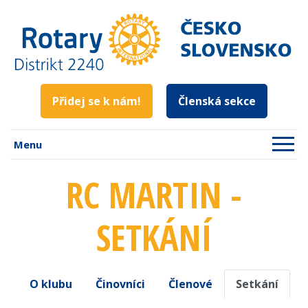
Přidej se k nám!
Členská sekce
Menu
RC MARTIN -
SETKÁNÍ
O klubu
Činovníci
Členové
Setkání