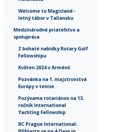
Welcome to Magicland -
letný tábor v Taliansku
Medzinárodné priateľstvo a
spolupráca
Z bohaté nabídky Rotary Golf
Fellowshipu
Květen 2024 v Arménii
Pozvánka na 1. majstrovstvá
Európy v tenise
Pozývame rotariánov na 13.
ročník International
Yachting Fellowship
RC Prague International:
Přihlaste se na 4-Days in