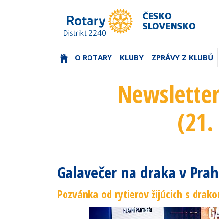
(AKTUÁLNÍ)
O ROTARY
KLUBY
ZPRÁVY Z KLUBŮ
Newsletter
(21.
Galavečer na draka v Pra
Pozvánka od rytierov žijúcich s dra