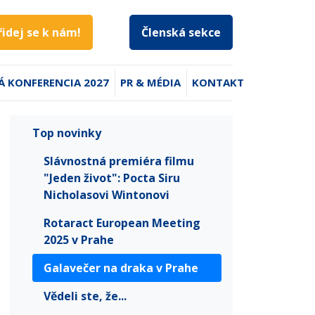
řidej se k nám!
Členská sekce
Á KONFERENCIA 2027
PR & MÉDIA
KONTAKT
Top novinky
Slávnostná premiéra filmu
"Jeden život": Pocta Siru
Nicholasovi Wintonovi
Rotaract European Meeting
2025 v Prahe
Galavečer na draka v Prahe
Vědeli ste, že...