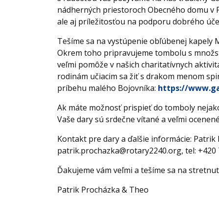
nádherných priestoroch Obecného domu v Pr
ale aj príležitosťou na podporu dobrého úče
Tešíme sa na vystúpenie obľúbenej kapely M
Okrem toho pripravujeme tombolu s množst
veľmi pomôže v našich charitatívnych aktiv
rodinám učiacim sa žiť s drakom menom spin
príbehu malého Bojovníka:
https://www.ga
Ak máte možnosť prispieť do tomboly nejako
Vaše dary sú srdečne vítané a veľmi ocenené
Kontakt pre dary a ďalšie informácie: Patrik
patrik.prochazka@rotary2240.org, tel: +420 
Ďakujeme vám veľmi a tešíme sa na stretnu
Patrik Procházka & Theo