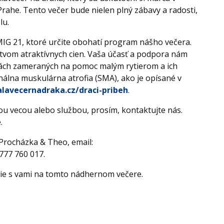
ahe. Tento večer bude nielen plný zábavy a radosti,
lu.
IG 21, ktoré určite obohatí program nášho večera.
vom atraktívnych cien. Vaša účasť a podpora nám
itách zameraných na pomoc malým rytierom a ich
álna muskulárna atrofia (SMA), ako je opísané v
lavecernadraka.cz/draci-pribeh
.
u vecou alebo službou, prosím, kontaktujte nás.
.
 Procházka & Theo, email:
777 760 017.
tie s vami na tomto nádhernom večere.