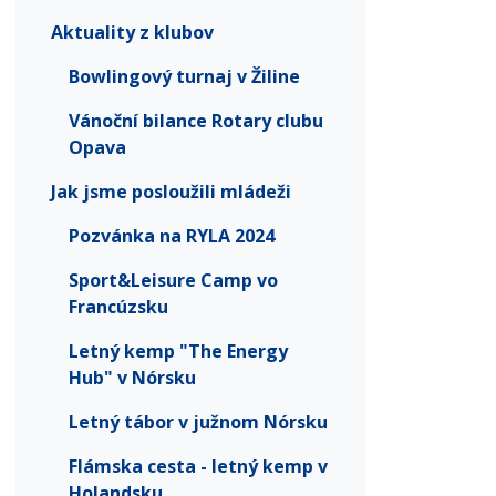
Aktuality z klubov
Bowlingový turnaj v Žiline
Vánoční bilance Rotary clubu
Opava
Jak jsme posloužili mládeži
Pozvánka na RYLA 2024
Sport&Leisure Camp vo
Francúzsku
Letný kemp "The Energy
Hub" v Nórsku
Letný tábor v južnom Nórsku
Flámska cesta - letný kemp v
Holandsku