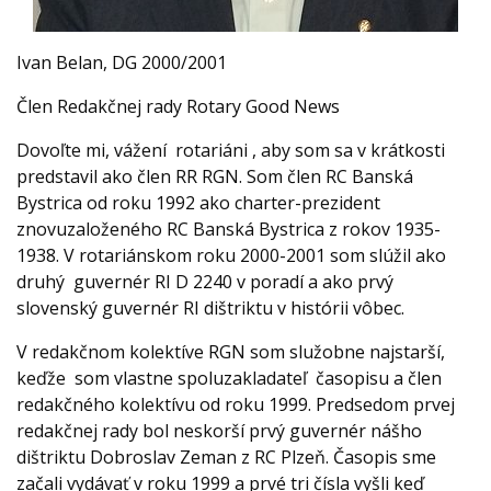
Ivan Belan, DG 2000/2001
Člen Redakčnej rady Rotary Good News
Dovoľte mi, vážení rotariáni , aby som sa v krátkosti
predstavil ako člen RR RGN. Som člen RC Banská
Bystrica od roku 1992 ako charter-prezident
znovuzaloženého RC Banská Bystrica z rokov 1935-
1938. V rotariánskom roku 2000-2001 som slúžil ako
druhý guvernér RI D 2240 v poradí a ako prvý
slovenský guvernér RI dištriktu v histórii vôbec.
V redakčnom kolektíve RGN som služobne najstarší,
keďže som vlastne spoluzakladateľ časopisu a člen
redakčného kolektívu od roku 1999. Predsedom prvej
redakčnej rady bol neskorší prvý guvernér nášho
dištriktu Dobroslav Zeman z RC Plzeň. Časopis sme
začali vydávať v roku 1999 a prvé tri čísla vyšli keď