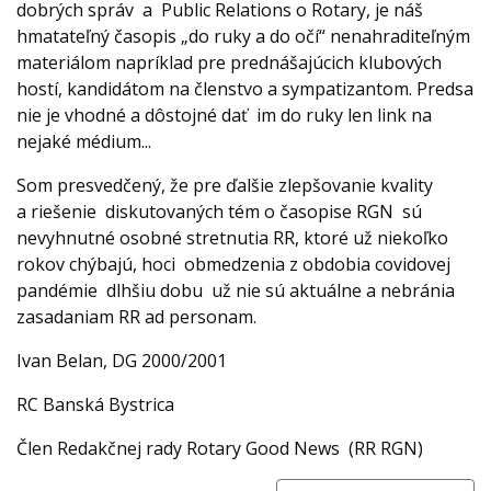
dobrých správ a Public Relations o Rotary, je náš
hmatateľný časopis „do ruky a do očí“ nenahraditeľným
materiálom napríklad pre prednášajúcich klubových
hostí, kandidátom na členstvo a sympatizantom. Predsa
nie je vhodné a dôstojné dať im do ruky len link na
nejaké médium...
Som presvedčený, že pre ďalšie zlepšovanie kvality
a riešenie diskutovaných tém o časopise RGN sú
nevyhnutné osobné stretnutia RR, ktoré už niekoľko
rokov chýbajú, hoci obmedzenia z obdobia covidovej
pandémie dlhšiu dobu už nie sú aktuálne a nebránia
zasadaniam RR ad personam.
Ivan Belan, DG 2000/2001
RC Banská Bystrica
Člen Redakčnej rady Rotary Good News (RR RGN)