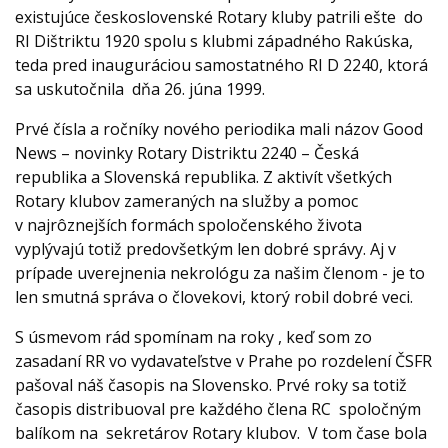
existujúce československé Rotary kluby patrili ešte do
RI Dištriktu 1920 spolu s klubmi západného Rakúska,
teda pred inauguráciou samostatného RI D 2240, ktorá
sa uskutočnila dňa 26. júna 1999.
Prvé čísla a ročníky nového periodika mali názov Good
News – novinky Rotary Distriktu 2240 – Česká
republika a Slovenská republika. Z aktivít všetkých
Rotary klubov zameraných na služby a pomoc
v najrôznejších formách spoločenského života
vyplývajú totiž predovšetkým len dobré správy. Aj v
prípade uverejnenia nekrológu za našim členom - je to
len smutná správa o človekovi, ktorý robil dobré veci.
S úsmevom rád spomínam na roky , keď som zo
zasadaní RR vo vydavateľstve v Prahe po rozdelení ČSFR
pašoval náš časopis na Slovensko. Prvé roky sa totiž
časopis distribuoval pre každého člena RC spoločným
balíkom na sekretárov Rotary klubov. V tom čase bola