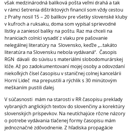
však medzinárodná balíková pošta veľmi drahá a tak
v rámci šetrenia dištriktových financií som vždy cestou
z Prahy nosil 15 – 20 balíkov pre všetky slovenské kluby
v kufroch a ruksaku, doma som vypísal sprievodné
lístky a zaniesol balíky na poštu. Raz ma chceli na
hraniciach colníci vysadiť z vlaku pre pašovanie
nelegálnej literatúry na Slovensko, keďže „...takáto
literatúra na Slovensku nebola vydávaná“. Časopis
RGN dávali do súvisu s materiálmi slobodomurárskej
lóže. Až po zadokumentovaní mojej osoby a odovzdaní
niekoľkých čísel časopisu v staničnej colnej kancelárii
Horní Lideč ma prepustili a rýchlik s 30 minútovým
meškaním pustili ďalej.
V súčasnosti mám na starosti v RR časopisu preklady
vybraných anglických textov do slovenčiny a korektúry
slovenských príspevkov. Na neutíchajúce rôzne názory
o potrebe vydávania tlačenej formy časopisu mám
jednoznačné zdôvodnenie. Z hľadiska propagácie