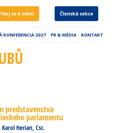
řidej se k nám!
Členská sekce
Á KONFERENCIA 2027
PR & MÉDIA
KONTAKT
LUBŮ
en predstavenstva
dieckeho parlamentu
 Karol Herian, Csc.