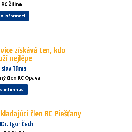
 RC Žilina
ce informací
více získává ten, kdo
uží nejlépe
tislav Tůma
tný člen RC Opava
ce informací
kladajúci člen RC Piešťany
Dr. Igor Čech