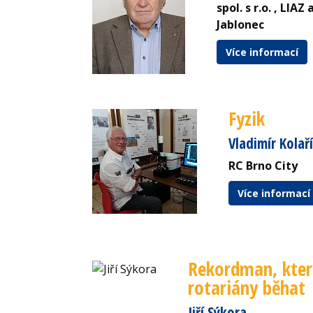
spol. s r.o. , LIAZ
Jablonec
Více informací
Fyzik
Vladimír Kolař
RC Brno City
Více informací
Rekordman, kter
rotariány běhat
Jiří Sýkora