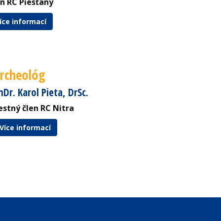
en RC Piešťany
íce informací
rcheológ
hDr. Karol Pieta, DrSc.
estný člen RC Nitra
Více informací