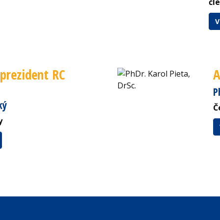
čl
V
 prezident RC
A
P
ký
Č
y