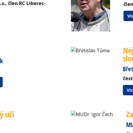
 a.s., člen RC Liberec-
člen
Ví
Nej
slo
ík
Bře
čes
Ví
ý učí
Za
MU