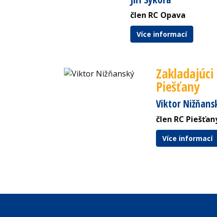
člen RC Opava
Více informací
Zakladajúci
Piešťany
Viktor Nižňans
člen RC Piešťan
Více informací