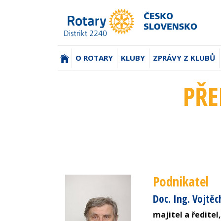
(AKTUÁLNÍ)
O ROTARY
KLUBY
ZPRÁVY Z KLUBŮ
PŘE
Podnikatel
Doc. Ing. Vojtěc
majitel a ředite