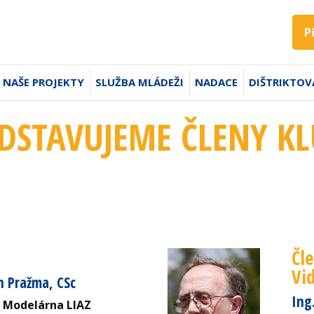
P
NAŠE PROJEKTY
SLUŽBA MLÁDEŽI
NADACE
DIŠTRIKTOV
DSTAVUJEME ČLENY K
Čl
Vi
h Pražma, CSc
Ing.
l, Modelárna LIAZ