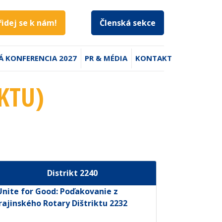
řidej se k nám!
Členská sekce
Á KONFERENCIA 2027
PR & MÉDIA
KONTAKT
KTU)
Distrikt 2240