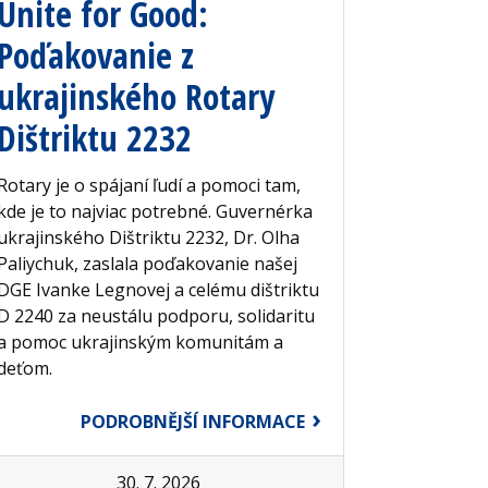
Unite for Good:
Poďakovanie z
ukrajinského Rotary
Dištriktu 2232
Rotary je o spájaní ľudí a pomoci tam,
kde je to najviac potrebné. Guvernérka
ukrajinského Dištriktu 2232, Dr. Olha
Paliychuk, zaslala poďakovanie našej
DGE Ivanke Legnovej a celému dištriktu
D 2240 za neustálu podporu, solidaritu
a pomoc ukrajinským komunitám a
deťom.
PODROBNĚJŠÍ INFORMACE
30. 7. 2026