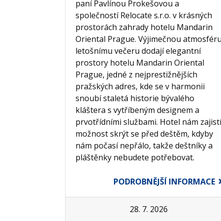
paní Pavlínou Prokešovou a
společností Relocate s.r.o. v krásných
prostorách zahrady hotelu Mandarin
Oriental Prague. Výjimečnou atmosfér
letošnímu večeru dodají elegantní
prostory hotelu Mandarin Oriental
Prague, jedné z nejprestižnějších
pražských adres, kde se v harmonii
snoubí staletá historie bývalého
kláštera s vytříbeným designem a
prvotřídními službami. Hotel nám zajist
možnost skrýt se před deštěm, kdyby
nám počasí nepřálo, takže deštníky a
pláštěnky nebudete potřebovat.
PODROBNĚJŠÍ INFORMACE
28. 7. 2026