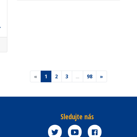
«
1
2
3
…
98
»
Sledujte nás