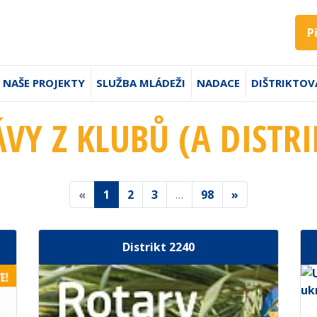
P
NAŠE PROJEKTY
SLUŽBA MLÁDEŽI
NADACE
DIŠTRIKTOV
ÁVY Z KLUBŮ (A DISTRI
«
1
2
3
…
98
»
Distrikt 2240