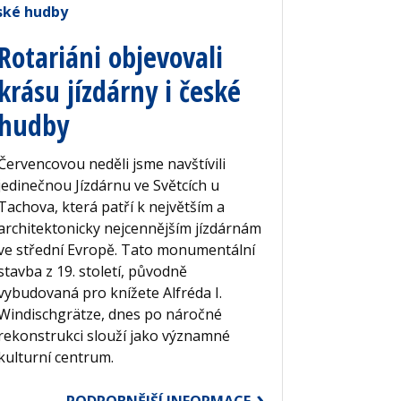
Rotariáni objevovali
krásu jízdárny i české
hudby
Červencovou neděli jsme navštívili
jedinečnou Jízdárnu ve Světcích u
Tachova, která patří k největším a
architektonicky nejcennějším jízdárnám
ve střední Evropě. Tato monumentální
stavba z 19. století, původně
vybudovaná pro knížete Alfréda I.
Windischgrätze, dnes po náročné
rekonstrukci slouží jako významné
kulturní centrum.