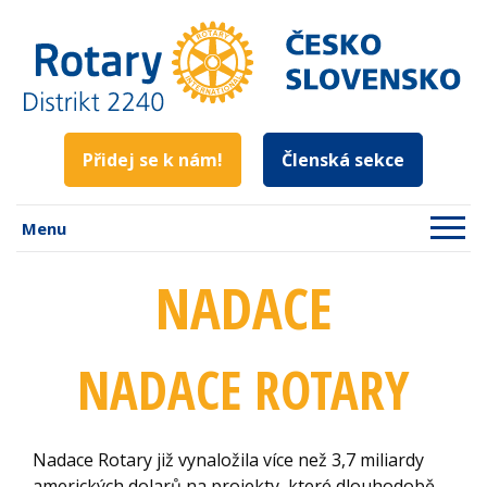
Přidej se k nám!
Členská sekce
Menu
NADACE
NADACE ROTARY
Nadace Rotary již vynaložila více než 3,7 miliardy
amerických dolarů na projekty, které dlouhodobě