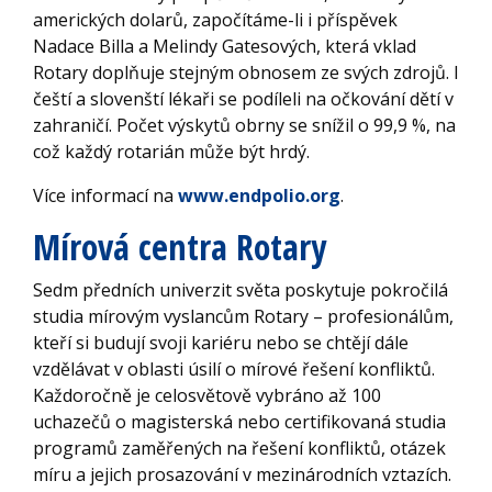
amerických dolarů, započítáme-li i příspěvek
Nadace Billa a Melindy Gatesových, která vklad
Rotary doplňuje stejným obnosem ze svých zdrojů. I
čeští a slovenští lékaři se podíleli na očkování dětí v
zahraničí. Počet výskytů obrny se snížil o 99,9 %, na
což každý rotarián může být hrdý.
Více informací na
www.endpolio.org
.
Mírová centra Rotary
Sedm předních univerzit světa poskytuje pokročilá
studia mírovým vyslancům Rotary – profesionálům,
kteří si budují svoji kariéru nebo se chtějí dále
vzdělávat v oblasti úsilí o mírové řešení konfliktů.
Každoročně je celosvětově vybráno až 100
uchazečů o magisterská nebo certifikovaná studia
programů zaměřených na řešení konfliktů, otázek
míru a jejich prosazování v mezinárodních vztazích.