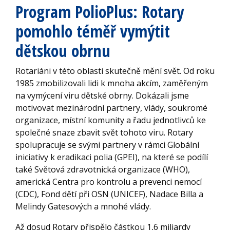
Program PolioPlus: Rotary
pomohlo téměř vymýtit
dětskou obrnu
Rotariáni v této oblasti skutečně mění svět. Od roku
1985 zmobilizovali lidi k mnoha akcím, zaměřeným
na vymýcení viru dětské obrny. Dokázali jsme
motivovat mezinárodní partnery, vlády, soukromé
organizace, místní komunity a řadu jednotlivců ke
společné snaze zbavit svět tohoto viru. Rotary
spolupracuje se svými partnery v rámci Globální
iniciativy k eradikaci polia (GPEI), na které se podílí
také Světová zdravotnická organizace (WHO),
americká Centra pro kontrolu a prevenci nemocí
(CDC), Fond dětí při OSN (UNICEF), Nadace Billa a
Melindy Gatesových a mnohé vlády.
Až dosud Rotary přispělo částkou 1,6 miliardy