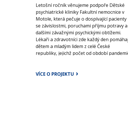
Letošní ročník věnujeme podpoře Dětské
psychiatrické kliniky Fakultní nemocnice v
Motole, která pečuje o dospívající pacienty
se závislostmi, poruchami příjmu potravy a
dalšími závažnými psychickými obtížemi.
Lékaři a zdravotníci zde každý den pomáhaj
dětem a mladým lidem z celé České
republiky, jejichž počet od období pandemi
významně narostl. Oddělení je dlouhodobě
mimořádně vytížené a jeho potřeby stále
nejsou plně pokryty.
VÍCE O PROJEKTU