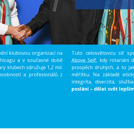
odní klubovou organizací na
Tuto celosvětovou síť s
Chicagu a v současné době
Above Self
, kdy rotariáni 
ry klubech sdružuje 1,2 mil.
prospěch druhých, a to ja
osobností a profesionálů z
měřítku. Na základě etick
integrita, diverzita, služb
poslání – dělat svět lepší