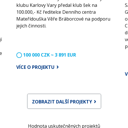
klubu Karlovy Vary předal klub šek na
S
100.000,- Kč ředitelce Denního centra
G
Mateřídouška Věře Bráborcové na podporu
o
jejich činnosti.
C
d
í
v
p
e
100 000 CZK ~ 3 891 EUR
VÍCE O PROJEKTU
V
ZOBRAZIT DALŠÍ PROJEKTY
Hodnota uskutečněných projektů