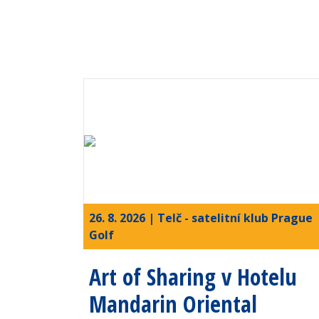
26. 8. 2026 | Telč - satelitní klub Prague
Golf
Art of Sharing v Hotelu
Mandarin Oriental