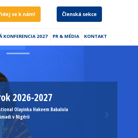
řidej se k nám!
Členská sekce
Á KONFERENCIA 2027
PR & MÉDIA
KONTAKT
rok 2026-2027
ational
Olayinka Hakeem Babalola
Amadi v Nigérii
Next