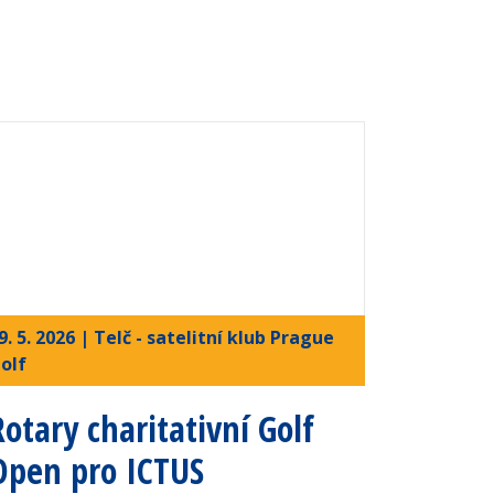
9. 5. 2026 | Telč - satelitní klub Prague
olf
Rotary charitativní Golf
Open pro ICTUS