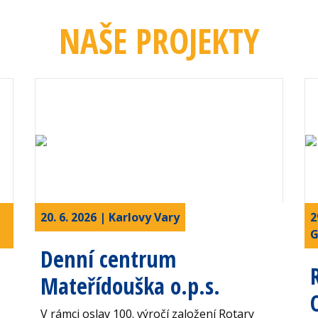
NAŠE PROJEKTY
20. 6. 2026 | Karlovy Vary
2
G
Denní centrum
Mateřídouška o.p.s.
V rámci oslav 100. výročí založení Rotary