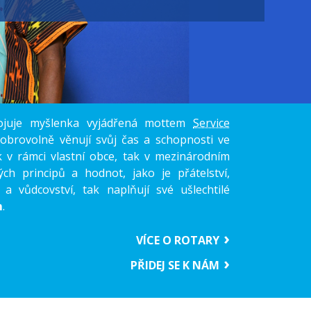
pojuje myšlenka vyjádřená mottem
Service
dobrovolně věnují svůj čas a schopnosti ve
k v rámci vlastní obce, tak v mezinárodním
ých principů a hodnot, jako je přátelství,
a a vůdcovství, tak naplňují své ušlechtilé
m
.
VÍCE O ROTARY
PŘIDEJ SE K NÁM