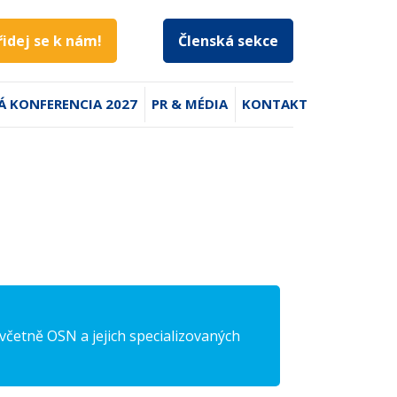
řidej se k nám!
Členská sekce
Á KONFERENCIA 2027
PR & MÉDIA
KONTAKT
četně OSN a jejich specializovaných