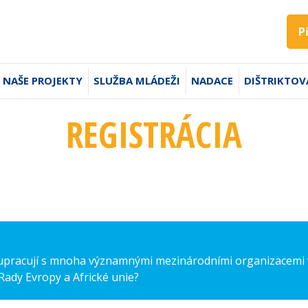
P
NAŠE PROJEKTY
SLUŽBA MLÁDEŽI
NADACE
DIŠTRIKTOV
REGISTRÁCIA
olupracují s mnoha významnými mezinárodními organizacemi v
Rady Evropy a Africké unie?