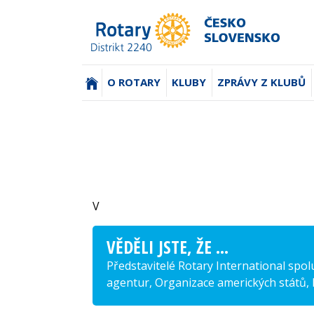
(AKTUÁLNÍ)
O ROTARY
KLUBY
ZPRÁVY Z KLUBŮ
V
VĚDĚLI JSTE, ŽE ...
Představitelé Rotary International sp
agentur, Organizace amerických států, 