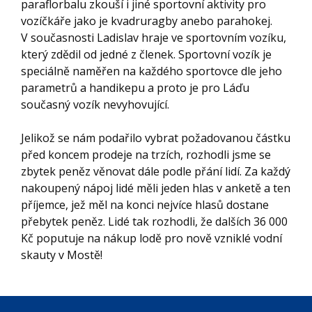
paraflorbalu zkouší i jiné sportovní aktivity pro
vozíčkáře jako je kvadruragby anebo parahokej.
V současnosti Ladislav hraje ve sportovním vozíku,
který zdědil od jedné z členek. Sportovní vozík je
speciálně naměřen na každého sportovce dle jeho
parametrů a handikepu a proto je pro Láďu
současný vozík nevyhovující.
Jelikož se nám podařilo vybrat požadovanou částku
před koncem prodeje na trzích, rozhodli jsme se
zbytek peněz věnovat dále podle přání lidí. Za každý
nakoupený nápoj lidé měli jeden hlas v anketě a ten
příjemce, jež měl na konci nejvíce hlasů dostane
přebytek peněz. Lidé tak rozhodli, že dalších 36 000
Kč poputuje na nákup lodě pro nově vzniklé vodní
skauty v Mostě!