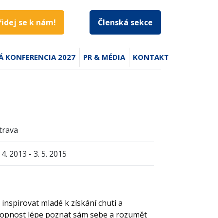
řidej se k nám!
Členská sekce
Á KONFERENCIA 2027
PR & MÉDIA
KONTAKT
trava
 4. 2013 - 3. 5. 2015
nspirovat mladé k získání chuti a
chopnost lépe poznat sám sebe a rozumět