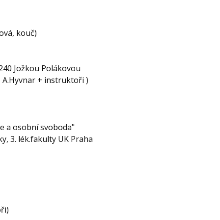
ová, kouč)
2240 Jožkou Polákovou
entrum, A.Hyvnar + instruktoři )
e a osobní svoboda"
. lék.fakulty UK Praha
ři)