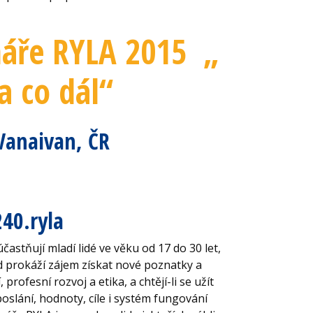
náře RYLA 2015 „
a co dál“
Vanaivan, ČR
40.ryla
astňují mladí lidé ve věku od 17 do 30 let,
ud prokáží zájem získat nové poznatky a
rofesní rozvoj a etika, a chtějí-li se užít
poslání, hodnoty, cíle i systém fungování