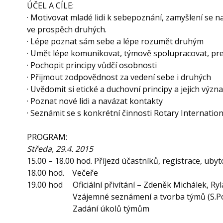
ÚČEL A CÍLE:
· Motivovat mladé lidi k sebepoznání, zamyšlení se 
ve prospěch druhých.
· Lépe poznat sám sebe a lépe rozumět druhým
· Umět lépe komunikovat, týmově spolupracovat, prez
· Pochopit principy vůdčí osobnosti
· Přijmout zodpovědnost za vedení sebe i druhých
· Uvědomit si etické a duchovní principy a jejich význ
· Poznat nové lidi a navázat kontakty
· Seznámit se s konkrétní činnosti Rotary Internati
PROGRAM:
Středa, 29.4. 2015
15.00 – 18.00 hod. Příjezd účastníků, registrace, ubyt
18.00 hod. Večeře
19.00 hod Oficiální přivítání – Zdeněk Michálek, Ry
Vzájemné seznámení a tvorba týmů (S.Podž
Zadání úkolů týmům