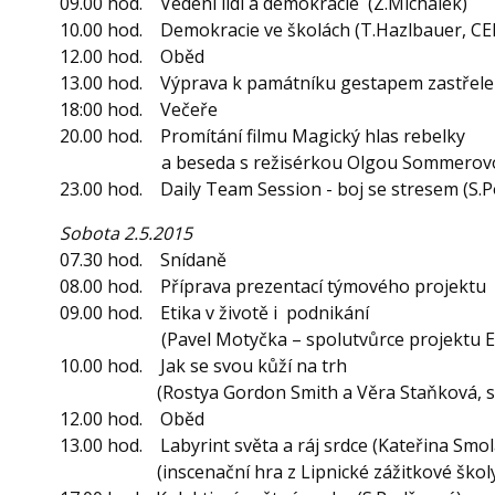
09.00 hod. Vedení lidí a demokracie (Z.Michálek)
10.00 hod. Demokracie ve školách (T.Hazlbauer, C
12.00 hod. Oběd
13.00 hod. Výprava k památníku gestapem za
18:00 hod. Večeře
20.00 hod. Promítání filmu
Magický hlas rebelky
a beseda s režisérkou Olgou Sommerov
23.00 hod. Daily Team Session - boj se stresem (S.
Sobota 2.5.2015
07.30 hod. Snídaně
08.00 hod. Příprava prezentací týmového projektu
09.00 hod. Etika v životě i podnikání
(Pavel Motyčka – spolutvůrce projektu Etik
10.00 hod. Jak se svou kůží na trh
(Rostya Gordon Smith a Věra Staňková, spo
12.00 hod. Oběd
13.00 hod. Labyrint světa a ráj srdce (Kateřina Smol
(inscenační hra z Lipnické zážitkové školy