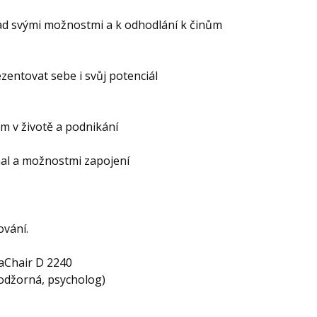
nad svými možnostmi a k odhodlání k činům
entovat sebe i svůj potenciál
am v životě a podnikání
onal a možnostmi zapojení
ování.
laChair D 2240
orná, psycholog)