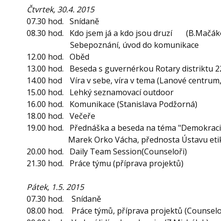
Čtvrtek, 30.4. 2015
07.30 hod. Snídaně
08.30 hod. Kdo jsem já a kdo jsou druzí (B.Mačák
Sebepoznání, úvod do komunikace
12.00 hod. Oběd
13.00 hod. Beseda s guvernérkou Rotary distriktu 
14.00 hod Víra v sebe, víra v tema (Lanové c
15.00 hod. Lehký seznamovací outdoor
16.00 hod. Komunikace (Stanislava Podžorná)
18.00 hod. Večeře
19.00 hod. Přednáška a beseda na téma "Demokraci
Marek Orko Vácha, přednosta Ústavu etiky, 3
20.00 hod. Daily Team Session(Counseloři)
21.30 hod. Práce týmu (příprava projektů)
Pátek, 1.5. 2015
07.30 hod. Snídaně
08.00 hod. Práce týmů, příprava projektů (Counselo