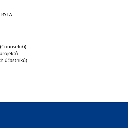
ů RYLA
(Counseloři)
projektů
h účastníků)