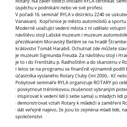
Rotary. Na závěr obdrží oficiální RYLA certifikát. Sem
úspěchu v podnikání nebo ve své profesi.
V pořadí 16. seminář RYLA v distriktu 2240 se uskut
Vanaivan). Kopřivnice je město automobilů a sportu 
Moderně uvažující vedení města z ní udělalo vstupní
návštěvu stojí Lašské muzeum i muzeum automobilk
přezdívaném Moravský Betlém se na hradě Štrambersk
království Tomáš Harabiš. Ochutnat zde můžete sla
je muzeum Sigmunda Freuda. Za návštěvu stojí i H
je to i do Frenštátu p. Radhoštěm a do skanzenu v R
I letos se na programu se finančně významně podílí R
účastníka vyslaného Rotary Cluby činí 2000,- Kč ne
Pobytové semináře RYLA organizuje ROTARY po celé
· poskytnout tréninkovou zkušenost vybraným pot
· inspirovat k vedení lidí (i sebe sama) u mladých lidí
· demonstrovat vztah Rotary k mládeži a zaměření R
· dát veřejně najevo, že jsou to zejména mladí lidé, 
společenství.