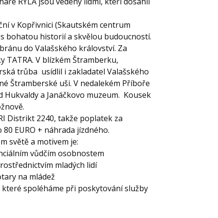
ináře RYLA jsou vedeny lidmi, kteří dosáhli
eční v Kopřivnici (Skautském centrum
s bohatou historií a skvělou budoucností.
 bránu do Valašského království. Za
y TATRA. V blízkém Štramberku,
á trůba usídlil i zakladatel Valašského
vné Štramberské uši. V nedalekém Příboře
rad Hukvaldy a Janáčkovo muzeum. Kousek
ožnově.
I Distrikt 2240, takže poplatek za
bo 80 EURO + náhrada jízdného.
m světě a motivem je:
enciálním vůdčím osobnostem
 prostřednictvím mladých lidí
otary na mládež
na které spoléháme při poskytování služby