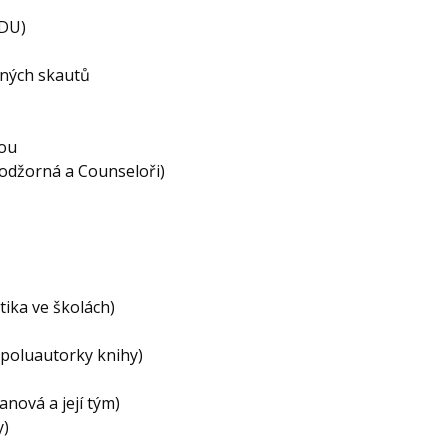
EDU)
střelených skautů
ou
Podžorná a Counseloři)
a ve školách)
luautorky knihy)
anová a její tým)
)