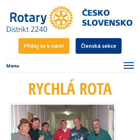
Přidej se k nám!
Členská sekce
Menu
RYCHLÁ ROTA