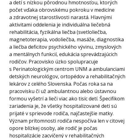
a detí s nízkou pôrodnou hmotnosťou, ktorých
počet vďaka obrovskému pokroku v medicíne
a zdravotnej starostlivosti narastá. Hlavnými
aktivitami oddelenia je individuálna liečebná
rehabilitácia, fyzikálna liečba (svetloliečba,
magnetoterapia, vodoliečba, masáže, diagnostika
a liečba deficitov psychického vývinu, zmyslových
a mentálnych funkcií, edukácia sprevádzajúcich
rodičov. Pracovisko úzko spolupracuje
s Perinatologickým centrom UNM a ambulanciami
detských neurológov, ortopédov a rehabilitačných
lekárov z celého Slovenska. Počas roka sa na
pracovisku či už ambulantnou alebo ústavnou
formou vyšetrí a lieči viac ako tisíc detí. Špecifikom
zariadenia je, že všetky hospitalizované deti sú
prijaté v sprievode rodiča, najčastejšie matky.
Význam prítomnosti rodiča nespočíva len v citovej
opore blízkej osoby, ale rodič je počas
hospitalizácie zacvičený v rehabilitačných