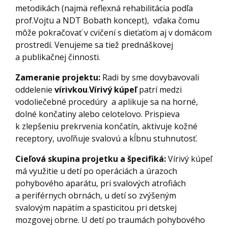
metodikách (najmä reflexná rehabilitácia podľa
prof.Vojtu a NDT Bobath koncept), vďaka čomu
môže pokračovať v cvičení s dieťaťom aj v domácom
prostredí. Venujeme sa tiež prednáškovej
a publikačnej činnosti.
Zameranie projektu:
Radi by sme dovybavovali
oddelenie
vírivkou
.
Vírivý kúpeľ
patrí medzi
vodoliečebné procedúry a aplikuje sa na horné,
dolné končatiny alebo celotelovo. Prispieva
k zlepšeniu prekrvenia končatín, aktivuje kožné
receptory, uvoľňuje svalovú a kĺbnu stuhnutosť.
Cieľová skupina projetku a špecifiká:
Vírivý kúpeľ
má využitie u detí po operáciách a úrazoch
pohybového aparátu, pri svalových atrofiách
a periférnych obrnách, u detí so zvýšeným
svalovým napätím a spasticitou pri detskej
mozgovej obrne. U detí po traumách pohybového