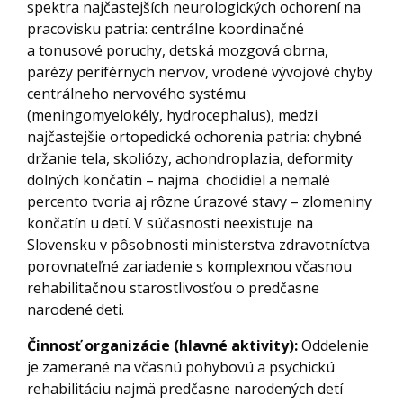
spektra najčastejších neurologických ochorení na
pracovisku patria: centrálne koordinačné
a tonusové poruchy, detská mozgová obrna,
parézy periférnych nervov, vrodené vývojové chyby
centrálneho nervového systému
(meningomyelokély, hydrocephalus), medzi
najčastejšie ortopedické ochorenia patria: chybné
držanie tela, skoliózy, achondroplazia, deformity
dolných končatín – najmä chodidiel a nemalé
percento tvoria aj rôzne úrazové stavy – zlomeniny
končatín u detí. V súčasnosti neexistuje na
Slovensku v pôsobnosti ministerstva zdravotníctva
porovnateľné zariadenie s komplexnou včasnou
rehabilitačnou starostlivosťou o predčasne
narodené deti.
Činnosť organizácie (hlavné aktivity):
Oddelenie
je zamerané na včasnú pohybovú a psychickú
rehabilitáciu najmä predčasne narodených detí