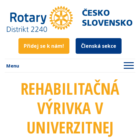
Přidej se k nám!
Členská sekce
Menu
REHABILITAČNÁ
VÝRIVKA V
UNIVERZITNEJ