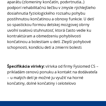
aparátu (zlomeniny končatín, podvrtnutia...)
podporí rehabilitačnú liečbu v zmysle rýchlejšieho
dosiahnutia fyziologického rozsahu pohybu
postihnutou končatinou a obnovy funkcie. U detí
so spastickou formou detskej mozgovej obrny
uvoľní svalovú stuhnutosť, ktorá často vedie ku
kontraktúram a obmedzeniu pohyblivosti
končatinou a bolestiam u detí. Zlepší pohybové
schopnosti, kondíciu detí a zmierni bolesti.
Špecifikácia vírivky:
vírivka od firmy Fysiomed CS –
prikladám cenovú ponuku a kontakt na dodávateľa
– u malých detí je možné ju využiť na horné
končatiny, dolné končatiny i celotelovo