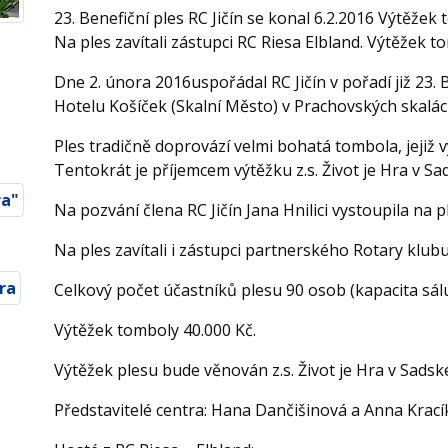
23. Benefiční ples RC Jičín se konal 6.2.2016 Výtěžek 
Na ples zavítali zástupci RC Riesa Elbland. Výtěžek t
Dne 2. února 2016uspořádal RC Jičín v pořadí již 23. B
Hotelu Košíček (Skalní Město) v Prachovských skalách
Ples tradičně doprovází velmi bohatá tombola, jejiž 
Tentokrát je příjemcem výtěžku z.s. Život je Hra v Sa
Na pozvání člena RC Jičín Jana Hnilici vystoupila na
Na ples zavítali i zástupci partnerského Rotary klubu
Celkový počet účastníků plesu 90 osob (kapacita sál
Výtěžek tomboly 40.000 Kč.
Výtěžek plesu bude věnován z.s. Život je Hra v Sads
Představitelé centra: Hana Dančišinová a Anna Krac