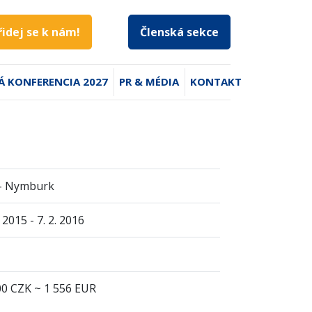
řidej se k nám!
Členská sekce
Á KONFERENCIA 2027
PR & MÉDIA
KONTAKT
n - Nymburk
. 2015 - 7. 2. 2016
00 CZK ~ 1 556 EUR