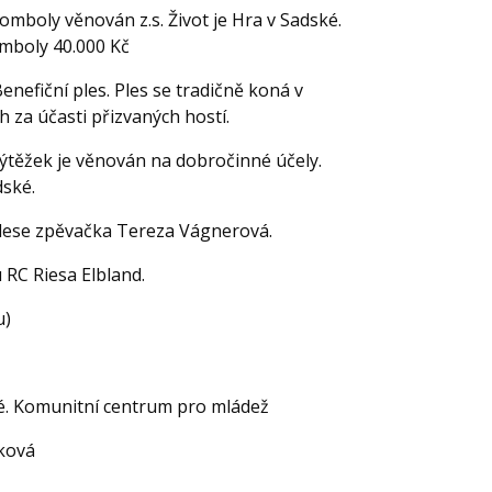
tomboly věnován z.s. Život je Hra v Sadské.
omboly 40.000 Kč
enefiční ples. Ples se tradičně koná v
 za účasti přizvaných hostí.
výtěžek je věnován na dobročinné účely.
dské.
 plese zpěvačka Tereza Vágnerová.
 RC Riesa Elbland.
u)
ké. Komunitní centrum pro mládež
íková