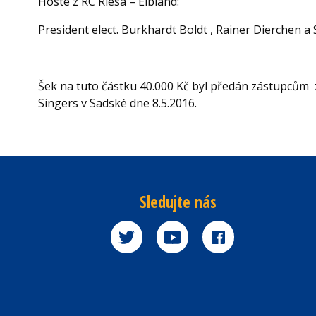
Hosté z RC Riesa – Elbland:
President elect. Burkhardt Boldt , Rainer Dierchen a
Šek na tuto částku 40.000 Kč byl předán zástupcům z
Singers v Sadské dne 8.5.2016.
Sledujte nás