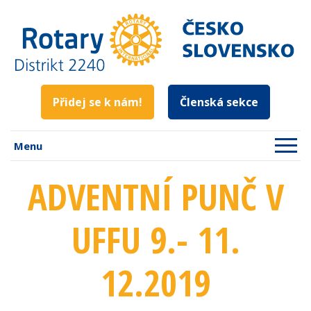
Přidej se k nám!
Členská sekce
Menu
ADVENTNÍ PUNČ V
UFFU 9.- 11.
12.2019