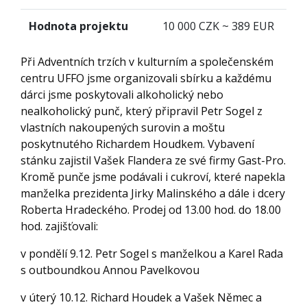
Hodnota projektu
10 000 CZK ~ 389 EUR
Při Adventních trzích v kulturním a společenském
centru UFFO jsme organizovali sbírku a každému
dárci jsme poskytovali alkoholický nebo
nealkoholický punč, který připravil Petr Sogel z
vlastních nakoupených surovin a moštu
poskytnutého Richardem Houdkem. Vybavení
stánku zajistil Vašek Flandera ze své firmy Gast-Pro.
Kromě punče jsme podávali i cukroví, které napekla
manželka prezidenta Jirky Malinského a dále i dcery
Roberta Hradeckého. Prodej od 13.00 hod. do 18.00
hod. zajišťovali:
v pondělí 9.12. Petr Sogel s manželkou a Karel Rada
s outboundkou Annou Pavelkovou
v úterý 10.12. Richard Houdek a Vašek Němec a