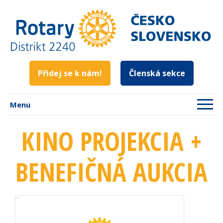
Přidej se k nám!
Členská sekce
Menu
KINO PROJEKCIA +
BENEFIČNÁ AUKCIA