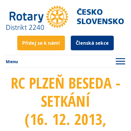
Přidej se k nám!
Členská sekce
Menu
RC PLZEŇ BESEDA -
SETKÁNÍ
(16. 12. 2013
,