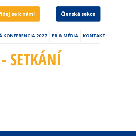
řidej se k nám!
Členská sekce
Á KONFERENCIA 2027
PR & MÉDIA
KONTAKT
- SETKÁNÍ