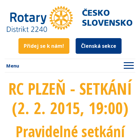
Přidej se k nám!
Členská sekce
Menu
RC PLZEŇ - SETKÁNÍ
(2. 2. 2015
, 19:00
)
Pravidelné setkání