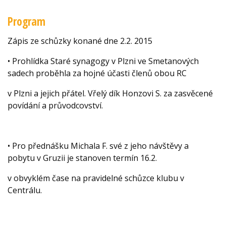
Program
Zápis ze schůzky konané dne 2.2. 2015
• Prohlídka Staré synagogy v Plzni ve Smetanových
sadech proběhla za hojné účasti členů obou RC
v Plzni a jejich přátel. Vřelý dík Honzovi S. za zasvěcené
povídání a průvodcovství.
• Pro přednášku Michala F. své z jeho návštěvy a
pobytu v Gruzii je stanoven termín 16.2.
v obvyklém čase na pravidelné schůzce klubu v
Centrálu.