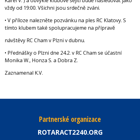
Karel V. ) a obvyklé klubové sejití bude následovat jako
vždy od 19:00. Všichni jsou srdečně zváni.
• V příloze nalezněte pozvánku na ples RC Klatovy. S
tímto klubem také spolupracujeme na přípravě
návštěvy RC Cham v Plzni v dubnu.
• Přednášky o Plzni dne 24.2. v RC Cham se účastní
Monika W., Honza S. a Dobra Z.
Zaznamenal K.V.
Partnerské organizace
ROTARACT2240.ORG