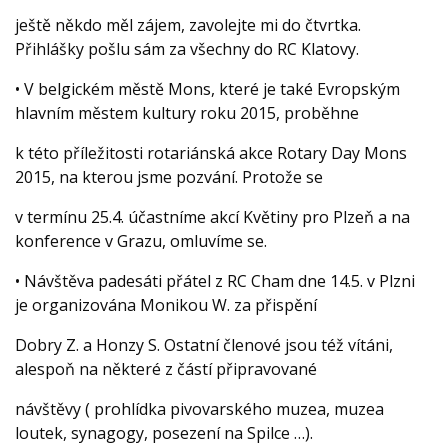
ještě někdo měl zájem, zavolejte mi do čtvrtka.
Přihlášky pošlu sám za všechny do RC Klatovy.
• V belgickém městě Mons, které je také Evropským
hlavním městem kultury roku 2015, proběhne
k této příležitosti rotariánská akce Rotary Day Mons
2015, na kterou jsme pozvání. Protože se
v termínu 25.4. účastníme akcí Květiny pro Plzeň a na
konference v Grazu, omluvíme se.
• Návštěva padesáti přátel z RC Cham dne 14.5. v Plzni
je organizována Monikou W. za přispění
Dobry Z. a Honzy S. Ostatní členové jsou též vítáni,
alespoň na některé z částí připravované
návštěvy ( prohlídka pivovarského muzea, muzea
loutek, synagogy, posezení na Spilce …).