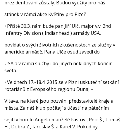
prezidentování zůstaly. Budou využity pro náš
stánek v rámci akce Květiny pro Plzeň.
• Příště 30.3. nám bude pan Jiří Ulč, major v.v. 2nd
Infantry Division ( Indianhead ) armády USA,
povídat o svých životních zkušenostech ze služby v
americké armádě. Pana Ulče osud zavedl do
USA a v rámci služby i do jiných neklidných končin
světa.
• Ve dnech 17.-18.4. 2015 se v Plzni uskuteční setkání
rotariánů z Evropského regionu Dunaj –
Vltava, na které jsou pozváni představitelé kraje a
města. Za náš klub počítají s účastí na pátečním
sejití v hotelu Angelo manželé Fastovi, Petr Š., Tomáš
H., Dobra Z., Jaroslav Š. a Karel V. Pokud by