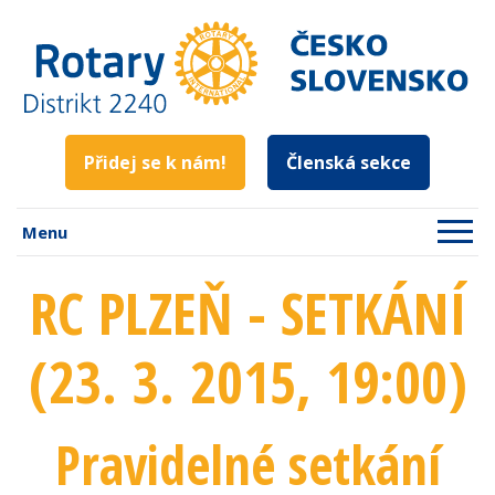
Přidej se k nám!
Členská sekce
Menu
RC PLZEŇ - SETKÁNÍ
(23. 3. 2015
, 19:00
)
Pravidelné setkání