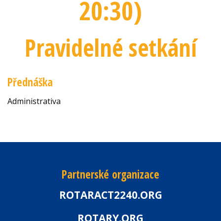
20:30
)
Pravidelné setkání
Přednáška
Administrativa
Partnerské organizace
ROTARACT2240.ORG
ROTARY.ORG