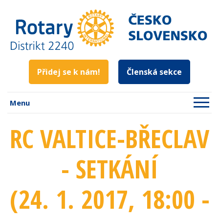
Přidej se k nám!
Členská sekce
Menu
RC VALTICE-BŘECLAV
- SETKÁNÍ
(24. 1. 2017
, 18:00 -