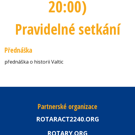
20:00
)
Pravidelné setkání
Přednáška
přednáška o historii Valtic
Partnerské organizace
ROTARACT2240.ORG
ROTARY.ORG