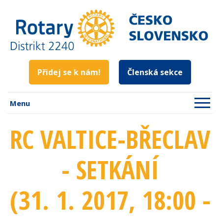
Přidej se k nám!
Členská sekce
Menu
RC VALTICE-BŘECLAV
- SETKÁNÍ
(31. 1. 2017
, 18:00 -