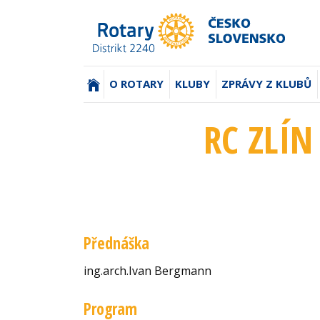
(AKTUÁLNÍ)
O ROTARY
KLUBY
ZPRÁVY Z KLUBŮ
RC ZLÍN
Přednáška
ing.arch.Ivan Bergmann
Program