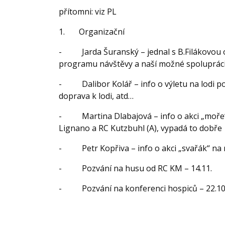
přítomni: viz PL
1.
Organizační
-
Jarda Šuranský – jednal s B.Filákovou 
programu návštěvy a naší možné spolupráci a
-
Dalibor Kolář – info o výletu na lodi 
doprava k lodi, atd…
-
Martina Dlabajová – info o akci „moř
Lignano a RC Kutzbuhl (A), vypadá to dobře
-
Petr Kopřiva – info o akci „svařák“ na
-
Pozvání na husu od RC KM – 14.11.
-
Pozvání na konferenci hospiců – 22.10