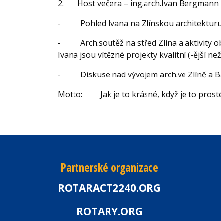
2.
Host večera – ing.arch.Ivan Bergmann
-
Pohled Ivana na Zlínskou architektur
-
Arch.soutěž na střed Zlína a aktivity ob
Ivana jsou vítězné projekty kvalitní (-ější ne
-
Diskuse nad vývojem arch.ve Zlíně a B
Motto: Jak je to krásné, když je to prosté.
Partnerské organizace
ROTARACT2240.ORG
ROTARY.ORG