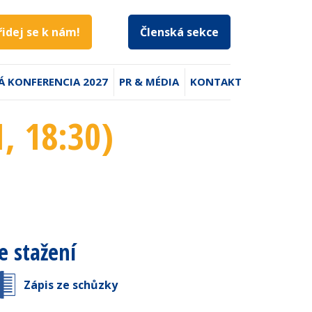
řidej se k nám!
Členská sekce
Á KONFERENCIA 2027
PR & MÉDIA
KONTAKT
1
, 18:30
)
e stažení
Zápis ze schůzky