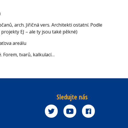
u
čanů, arch. Jiřičná vers. Architekti ostatní. Podle
ž projekty EJ – ale ty jsou také pěkné)
aťova areálu
 Forem, tvarů, kalkulací…
Sledujte nás