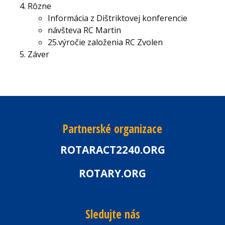
Rôzne
Informácia z Dištriktovej konferencie
návšteva RC Martin
25.výročie založenia RC Zvolen
Záver
Partnerské organizace
ROTARACT2240.ORG
ROTARY.ORG
Sledujte nás