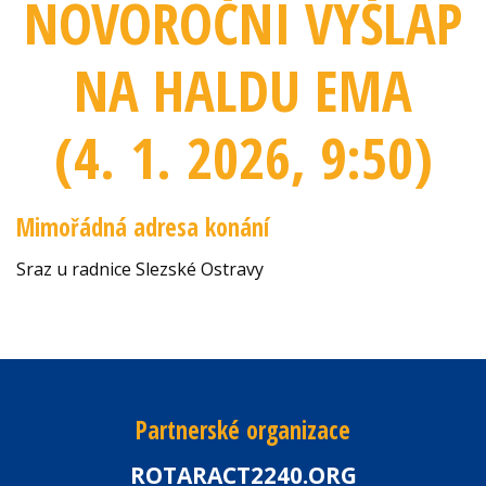
NOVOROČNÍ VÝŠLAP
NA HALDU EMA
(4. 1. 2026
, 9:50
)
Mimořádná adresa konání
Sraz u radnice Slezské Ostravy
Partnerské organizace
ROTARACT2240.ORG