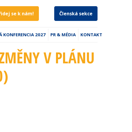
řidej se k nám!
Členská sekce
Á KONFERENCIA 2027
PR & MÉDIA
KONTAKT
 ZMĚNY V PLÁNU
0
)