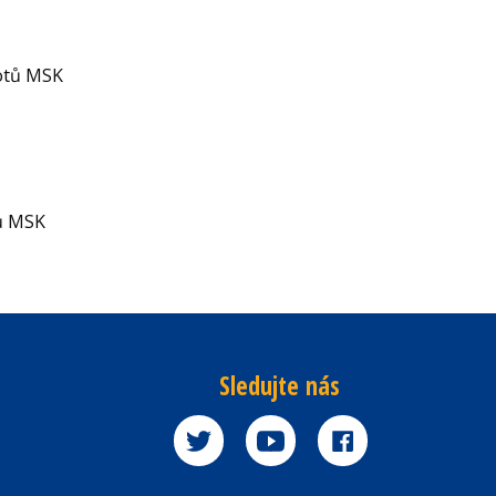
iotů MSK
ů MSK
Sledujte nás