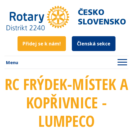
Přidej se k nám!
Členská sekce
Menu
RC FRÝDEK-MÍSTEK A
KOPŘIVNICE -
LUMPECO