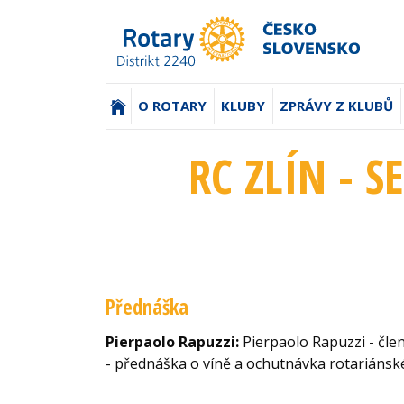
(AKTUÁLNÍ)
O ROTARY
KLUBY
ZPRÁVY Z KLUBŮ
RC ZLÍN - S
Přednáška
Pierpaolo Rapuzzi:
Pierpaolo Rapuzzi - člen R
- přednáška o víně a ochutnávka rotariáns