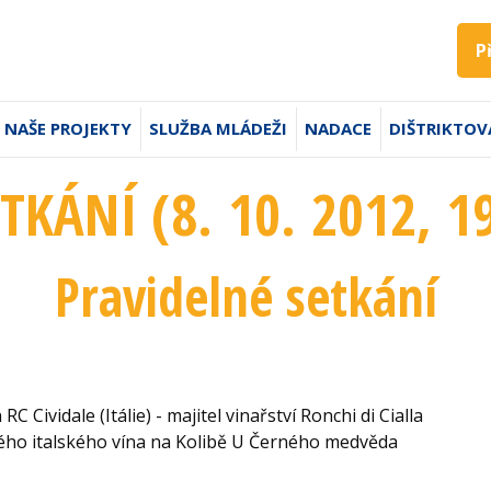
P
NAŠE PROJEKTY
SLUŽBA MLÁDEŽI
NADACE
DIŠTRIKTOV
ETKÁNÍ (8. 10. 2012
, 1
Pravidelné setkání
C Cividale (Itálie) - majitel vinařství Ronchi di Cialla
kého italského vína na Kolibě U Černého medvěda