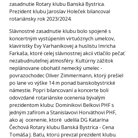
zasadnutie Rotary klubu Banská Bystrica.
Prezident klubu Jaroslav Holeček bilancoval
rotariánsky rok 2023/2024.
Slávnostné zasadnutie klubu bolo spojené s
koncertným vystúpením virtuóznych umelcov,
klaviristky Evy Varhaníkovej a huslistu Imricha
Farkaša, ktoré celej slávnostnej akcii vtlačilo pečať
nezabudnuteľnej atmosféry. Kultúrny zážitok
neplánovane obohatil nemecký umelec -
povrazochodec Oliver Zimmermann, ktorý prešiel
po lane vo výške 14 m ponad banskobystrické
námestie. Popri bilancovaní a koncerte boli
odovzdané rotariánske ocenenia bývalým
prezidentom klubu: Dominikovi Belkovi PHF s
jedným zafírom a Stanislavovi Horváthovi PHF,
ako aj ocenenie, ktoré udelila DG Katarína
Čechová Rotary klubu Banská Bystrica - Cena
Tomáša J. Baťu, ktorú prevzal prezident klubu.