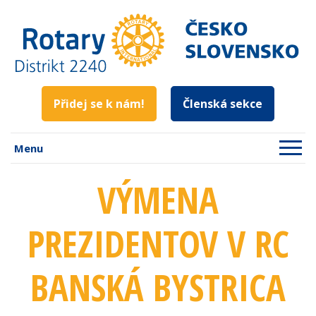
Přidej se k nám!
Členská sekce
Menu
VÝMENA
PREZIDENTOV V RC
BANSKÁ BYSTRICA