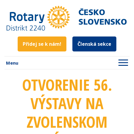
Přidej se k nám!
Členská sekce
Menu
OTVORENIE 56.
VÝSTAVY NA
ZVOLENSKOM