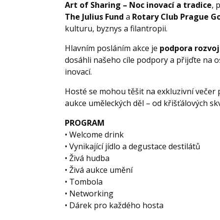
Art of Sharing – Noc inovací a tradice
, 
The Julius Fund
a
Rotary Club Prague Go
kulturu, byznys a filantropii.
Hlavním posláním akce je
podpora rozvoj
dosáhli našeho cíle podpory a přijďte na 
inovací.
Hosté se mohou těšit na exkluzivní večer 
aukce uměleckých děl – od křišťálových sk
PROGRAM
• Welcome drink
• Vynikající jídlo a degustace destilátů
• Živá hudba
• Živá aukce umění
• Tombola
• Networking
• Dárek pro každého hosta