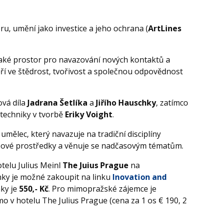
u, umění jako investice a jeho ochrana (
ArtLines
aké prostor pro navazování nových kontaktů a
ěří ve štědrost, tvořivost a společnou odpovědnost
vá díla
Jadrana Šetlíka
a
Jiřího Hauschky
, zatímco
é techniky v tvorbě
Eriky Voight
.
, umělec, který navazuje na tradiční disciplíny
razové prostředky a věnuje se nadčasovým tématům.
telu Julius Meinl
The Juius Prague
na
nky je možné zakoupit na linku
Inovation and
nky je
550,- Kč
. Pro mimopražské zájemce je
 v hotelu The Julius Prague (cena za 1 os € 190, 2