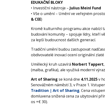
EDUKAČNÍ BLOKY
• Investiční nástroje –
Julius Meinl Fund
• Vše o umění – Umění ve veřejném prostor
& CEE
)
Kromě kulturního programu akce nabízí t
budování komunity – spojuje lídry, kteří v
za lepší budoucnost dalších generací.
Tradiční umění budou zastupovat nadčaso
obdivovatelé inovací ocení originální zlat
Umělecký kruh uzavírá
Norbert Tappert
(malba, grafika), ale využívá moderní vý
Art of Sharing
se koná dne
4.11.2025
v ho
Senovážném náměstí 3, v Praze 1. Vstupe
Tradition | Art of Sharing
. Cena vstupe
domluvena snížená cena za ubytování přímo
os +€ 30).