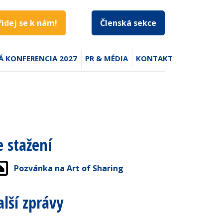
řidej se k nám!
Členská sekce
Á KONFERENCIA 2027
PR & MÉDIA
KONTAKT
e stažení
Pozvánka na Art of Sharing
alší zprávy