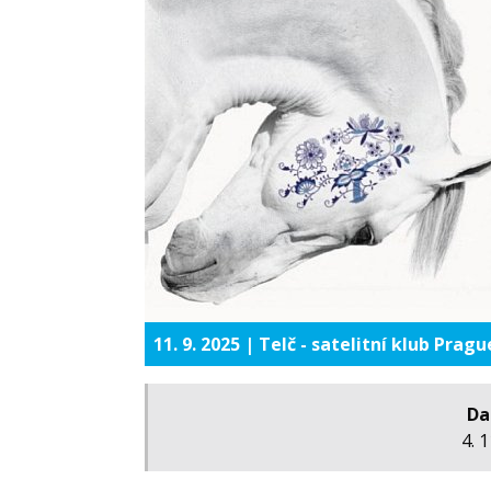
11. 9. 2025 | Telč - satelitní klub Pragu
Da
4. 