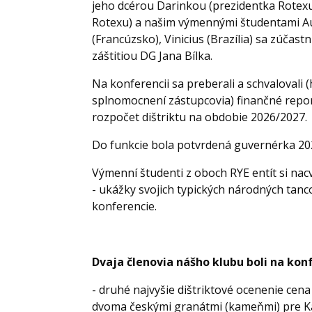
jeho dcérou Darinkou (prezidentka Rotexu
Rotexu) a našim výmennými študentami Aur
(Francúzsko), Vinicius (Brazília) sa zúčast
záštitiou DG Jana Bílka.
Na konferencii sa preberali a schvalovali (
splnomocnení zástupcovia) finančné repor
rozpočet dištriktu na obdobie 2026/2027.
Do funkcie bola potvrdená guvernérka 20
Výmenní študenti z oboch RYE entít si nacvi
- ukážky svojich typických národných tanc
konferencie.
Dvaja členovia nášho klubu boli na ko
- druhé najvyšie dištriktové ocenenie cena
dvoma českými granátmi (kameňmi) pre Ka