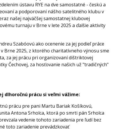
zdelením ústavu RYE na dve samostatné - českú a
i kreovaní a podporovaní nášho satelitného klubu v
teraz našej najväčšej samostatnej klubovej
vému turnaju v Brne v lete 2025 a ďalšie aktivity
Andreu Szabóovú ako ocenenie za jej podieľ práce
 v Brne 2025, z ktorého charitatívneho výnosu sme
a, za jej prácu pri organizovaní dištriktovej
tky Čechovej, za hosťovanie našich už "tradičných"
j dlhoročnú prácu si veľmi vážime:
votnú prácu pre pani Martu Bariak Košíkovú,
munita Antona Srholca, ktorá po smrti pán Srholca
 prevzala vedenie tohoto zariadenia pre ľudí bez
né toto zariadenie prevádzkovať