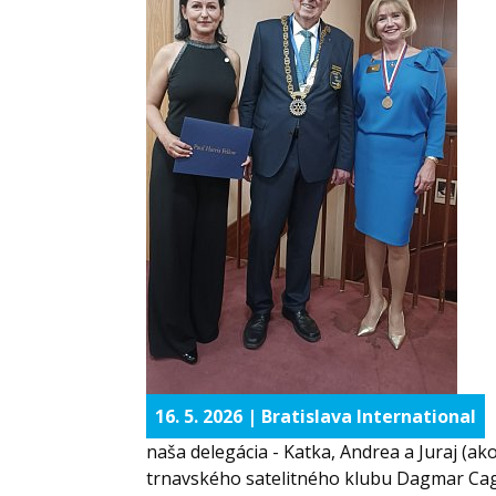
16. 5. 2026 | Bratislava International
naša delegácia - Katka, Andrea a Juraj (ak
trnavského satelitného klubu Dagmar Ca