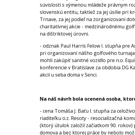
súvislosti s výmenou mládeže právnym ro
slovenskú entitu, taktiež za jej úsilie pr
Trnave, za jej podieľ na zorganizovaní do
charitatívnej akcie - medzinárodnému golfo
na dištriktovej úrovni.
- odznak Paul Harris Felow I. stupňa pre 
pri organizovaní nášho golfového turnaja
mohli zakúpiť sanitné vozidlo pre n.o. Equit
konferencie v Bratislave za obdobia DG Ka
akcií u seba doma v Senci.
Na náš návrh bola ocenená osoba, ktore
- cena Tomáša J. Baťu I. stupňa za celoži
riaditeľku o.z. Resoty - resocializačná ko
(ktorý útulok založil začiatkom 90. rokov)
domova a bez ktorej práce by nebolo mož