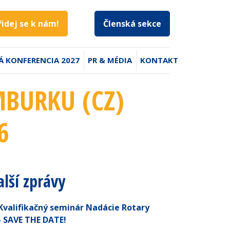
řidej se k nám!
Členská sekce
Á KONFERENCIA 2027
PR & MÉDIA
KONTAKT
MBURKU (CZ)
6
alší zprávy
Kvalifikačný seminár Nadácie Rotary
- SAVE THE DATE!