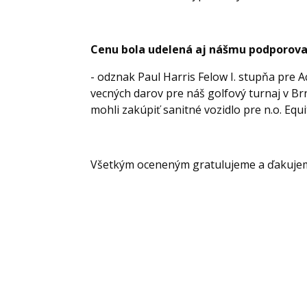
Cenu bola udelená aj nášmu podporovat
- odznak Paul Harris Felow I. stupňa pre 
vecných darov pre náš golfový turnaj v B
mohli zakúpiť sanitné vozidlo pre n.o. Equi
Všetkým oceneným gratulujeme a ďakuje