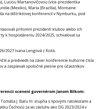
), Luciou Martanovičovou (vice-prezidentka
elie (Mexiko), Maria (Brazília), Montaine
nila na dištriktovej konferencií v Nymburku, pod
hlasovali prítomní prezidenti klubov alebo ich
ty k hospodáreniu 2024/2025, schvaloval sa
26/2027 Ivana Lengová z Košíc.
čili a predviedli na záver konferencie kultúrne čísla
ov a zaspievali spoločné piesne pre účastníkov
nferencii ocenení guvernérom Janom Bílkom:
 Tomáša J. Baťu III. stupňa s lipovými ratolesťami a
tku Čechovú za jej zásluhy ako DG 2023/2024 v