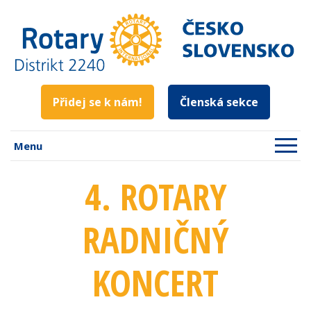
Přidej se k nám!
Členská sekce
Menu
4. ROTARY
RADNIČNÝ
KONCERT