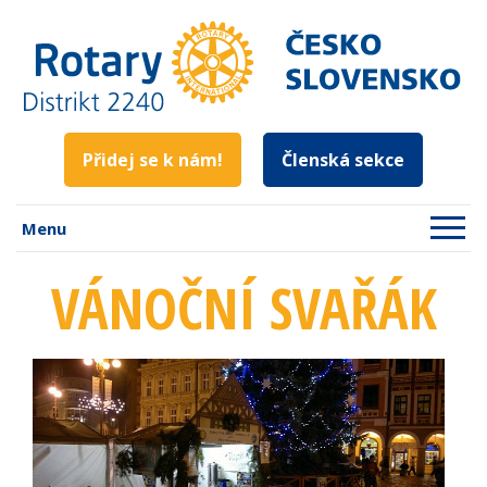
Přidej se k nám!
Členská sekce
Menu
VÁNOČNÍ SVAŘÁK