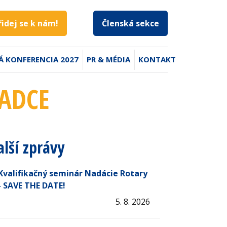
řidej se k nám!
Členská sekce
Á KONFERENCIA 2027
PR & MÉDIA
KONTAKT
RADCE
alší zprávy
Kvalifikačný seminár Nadácie Rotary
- SAVE THE DATE!
5. 8. 2026