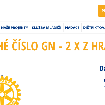
P
NAŠE PROJEKTY
SLUŽBA MLÁDEŽI
NADACE
DIŠTRIKTOV
É ČÍSLO GN - 2 X Z H
D