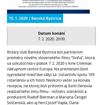
15. 1. 2020 | Banská Bystrica
Datum konání
7. 2. 2020, 20:00
Rotary club Banská Bystrica bol partnerom
premiéry nového slovenského filmu "Sviňa", ktorá
sa uskutočnila v piatok 7. 2. 2020 v kine Cinemax
nákupnom centre Europa. Na premietaní (boli
vypredané hneď dve sály) sa zúčastnilo spolu 169
rotariánov a ich hostí. Neskoro večer sa konala
recepcia, na ktorej boli prítomní aj ôsmi členovia
realizačného tímu filmu - režiséri, scenáristi a
producenti Rudolf Bierman a Mariana Čengel
Solčanská, ako aj herci Jozef Vajda, Dana