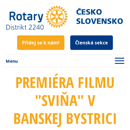
Přidej se k nám!
Členská sekce
Menu
PREMIÉRA FILMU
"SVIŇA" V
BANSKEJ BYSTRICI