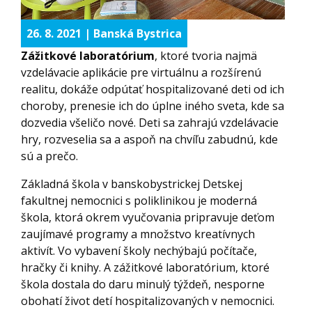
26. 8. 2021 | Banská Bystrica
Zážitkové laboratórium
, ktoré tvoria najmä
vzdelávacie aplikácie pre virtuálnu a rozšírenú
realitu, dokáže odpútať hospitalizované deti od ich
choroby, prenesie ich do úplne iného sveta, kde sa
dozvedia všeličo nové. Deti sa zahrajú vzdelávacie
hry, rozveselia sa a aspoň na chvíľu zabudnú, kde
sú a prečo.
Základná škola v banskobystrickej Detskej
fakultnej nemocnici s poliklinikou je moderná
škola, ktorá okrem vyučovania pripravuje deťom
zaujímavé programy a množstvo kreatívnych
aktivít. Vo vybavení školy nechýbajú počítače,
hračky či knihy. A zážitkové laboratórium, ktoré
škola dostala do daru minulý týždeň, nesporne
obohatí život detí hospitalizovaných v nemocnici.