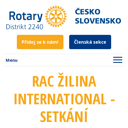
Přidej se k nám!
Členská sekce
Menu
RAC ŽILINA
INTERNATIONAL -
SETKÁNÍ