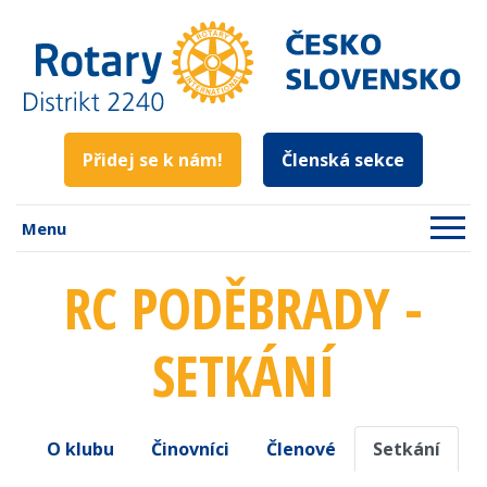
Přidej se k nám!
Členská sekce
Menu
RC PODĚBRADY -
SETKÁNÍ
O klubu
Činovníci
Členové
Setkání