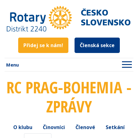
Přidej se k nám!
Členská sekce
Menu
RC PRAG-BOHEMIA -
ZPRÁVY
O klubu
Činovníci
Členové
Setkání