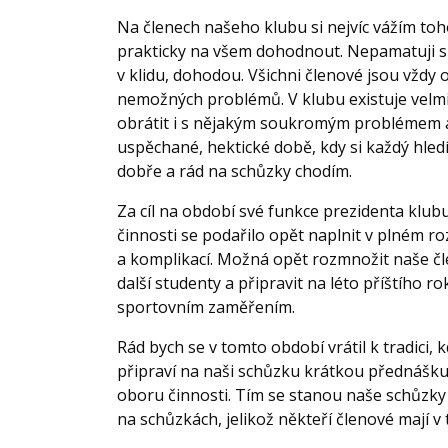
Na členech našeho klubu si nejvíc vážím toh
prakticky na všem dohodnout. Nepamatuji si z
v klidu, dohodou. Všichni členové jsou vždy 
nemožných problémů. V klubu existuje velmi
obrátit i s nějakým soukromým problémem a 
uspěchané, hektické době, kdy si každý hledí
dobře a rád na schůzky chodím.
Za cíl na období své funkce prezidenta klub
činnosti se podařilo opět naplnit v plném 
a komplikací. Možná opět rozmnožit naše čl
další studenty a připravit na léto příštího 
sportovním zaměřením.
Rád bych se v tomto období vrátil k tradici,
připraví na naši schůzku krátkou přednášku
oboru činnosti. Tím se stanou naše schůzky z
na schůzkách, jelikož někteří členové mají 