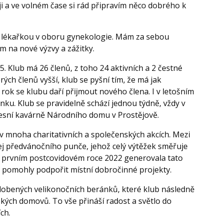
ji a ve volném čase si rád připravím něco dobrého k
e lékařkou v oboru gynekologie. Mám za sebou
ím na nové výzvy a zážitky.
5. Klub má 26 členů, z toho 24 aktivních a 2 čestné
ch členů vyšší, klub se pyšní tím, že má jak
ý rok se klubu daří přijmout nového člena. I v letošním
enku. Klub se pravidelně schází jednou týdně, vždy v
ecesní kavárně Národního domu v Prostějově.
 v mnoha charitativních a společenských akcích. Mezi
j předvánočního punče, jehož celý výtěžek směřuje
: v prvním postcovidovém roce 2022 generovala tato
ně pomohly podpořit místní dobročinné projekty.
dobených velikonočních beránků, které klub následně
kých domovů. To vše přináší radost a světlo do
ích.