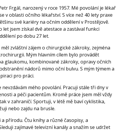
etr Frgál, narozený v roce 1957. Mé povolání je lékař
 se v oblasti očního lékařství. S více než 40 lety praxe
většinu své kariéry na očním oddělení v Prostějově.
let jsem získal dvě atestace a zastával funkci
ddělení po dobu 27 let.
 měl zvláštní zájem o chirurgické zákroky, zejména
krochirurgii. Mým hlavním cílem bylo provádět
čba glaukomu, kombinované zákroky, opravy očních
a odstranění nádorů mimo oční bulvu. S mým týmem a
piraci pro práci.
se nevzdávám mého povolání. Pracuji stále tři dny v
enosti a péči pacientům. Kromě práce jsem měl vždy
k v zahraničí. Sportuji, v létě mě baví cyklistika,
yžuji nebo zajdu na brusle.
 a přírodu. Čtu knihy a různé časopisy, a
eduji zajímavé televizní kanály a snažím se udržet