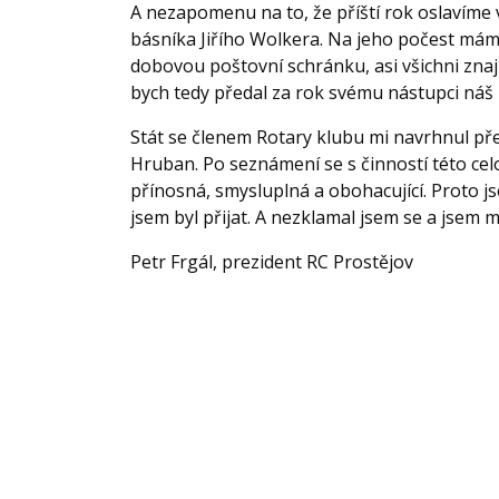
A nezapomenu na to, že příští rok oslavíme
básníka Jiřího Wolkera. Na jeho počest mám
dobovou poštovní schránku, asi všichni znaj
bych tedy předal za rok svému nástupci náš 
Stát se členem Rotary klubu mi navrhnul př
Hruban. Po seznámení se s činností této celo
přínosná, smysluplná a obohacující. Proto j
jsem byl přijat. A nezklamal jsem se a jsem
Petr Frgál, prezident RC Prostějov