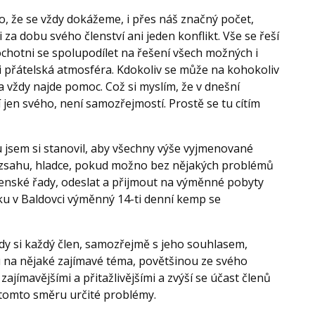
o, že se vždy dokážeme, i přes náš značný počet,
a dobu svého členství ani jeden konflikt. Vše se řeší
ochotni se spolupodílet na řešení všech možných i
 přátelská atmosféra. Kdokoliv se může na kohokoliv
vždy najde pomoc. Což si myslím, že v dnešní
 jen svého, není samozřejmostí. Prostě se tu cítím
u jsem si stanovil, aby všechny výše vyjmenované
rozsahu, hladce, pokud možno bez nějakých problémů
enské řady, odeslat a přijmout na výměnné pobyty
roku v Baldovci výměnný 14-ti denní kemp se
 kdy si každý člen, samozřejmě s jeho souhlasem,
 na nějaké zajímavé téma, povětšinou ze svého
ajímavějšími a přitažlivějšími a zvýší se účast členů
v tomto směru určité problémy.