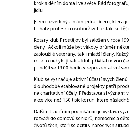
krok s děním doma i ve světě. Rád fotografu
jídlu.
Jsem rozvedený a mám jednu dceru, která j
bohatý profesní i osobní život a stále se těš
Rotary klub Prostějov byl založen v roce 199
členy. Ačkoli může být věkový průměr některý
zasloužilé veterány, tak i mladší členy. Každ
roce to nebylo jinak – klub přivítal novou čl
pondělí ve 19:00 hodin v reprezentativní s
Klub se vyznačuje aktivní účastí svých členů
dlouhodobě etablované projekty patří prode
na charitativní účely. Představte si význam
akce více než 150 tisíc korun, které násled
Dalším tradičním podnikáním je výstava vyz
rozváží do domovů seniorů, nemocnic a děts
životů těch, kteří se ocitli v náročných situac