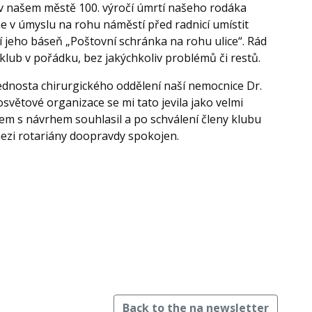
 v našem městě 100. výročí úmrtí našeho rodáka
e v úmyslu na rohu náměstí před radnicí umístit
í jeho báseň „Poštovní schránka na rohu ulice“. Rád
klub v pořádku, bez jakýchkoliv problémů či restů.
ednosta chirurgického oddělení naší nemocnice Dr.
světové organizace se mi tato jevila jako velmi
sem s návrhem souhlasil a po schválení členy klubu
 mezi rotariány doopravdy spokojen.
Back to the na newsletter