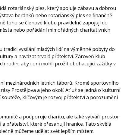
ořádá rotariánský ples, který spojuje zábavu a dobrou
 výstava beránků nebo rotariánský ples se finančně
mě toho se členové klubu pravidelně zapojují do
lí města nebo pořádání mimořádných charitativních
u tradici vysílání mladých lidí na výměnné pobyty do
ultury a navázat trvalá přátelství. Zároveň klub
h rodin, aby i oni mohli prožít obohacující zážitky v
ání mezinárodních letních táborů. Kromě sportovního
krásy Prostějova a jeho okolí. Ať už se jedná o kulturní
outěže, klíčovým je rozvoj přátelství a porozumění
omunitě a podporuje charitu, ale také vytváří prostor
a přátelství, které přesahují hranice. Tato skvělá
polečně můžeme udělat svět lepším místem.