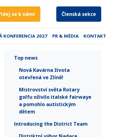
řidej se k nám!
Členská sekce
Á KONFERENCIA 2027
PR & MÉDIA
KONTAKT
Top news
Nová Kavárna života
otevřená ve Zlíně!
Mistrovství světa Rotary
golfu oživilo italské fairwaye
a pomohlo autistickým
dětem
Introducing the District Team
Distriktní výbor Nadace