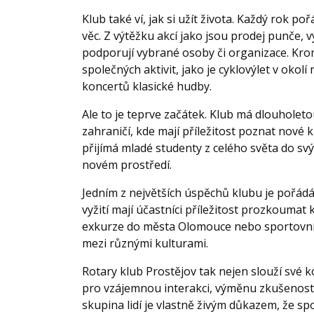
Klub také ví, jak si užít života. Každý rok p
věc. Z výtěžku akcí jako jsou prodej punče,
podporují vybrané osoby či organizace. Kro
společných aktivit, jako je cyklovýlet v oko
koncertů klasické hudby.
Ale to je teprve začátek. Klub má dlouholeto
zahraničí, kde mají příležitost poznat nové k
přijímá mladé studenty z celého světa do svýc
novém prostředí.
Jedním z největších úspěchů klubu je pořád
vyžití mají účastníci příležitost prozkoumat 
exkurze do města Olomouce nebo sportovní s
mezi různými kulturami.
Rotary klub Prostějov tak nejen slouží své k
pro vzájemnou interakci, výměnu zkušeností 
skupina lidí je vlastně živým důkazem, že s