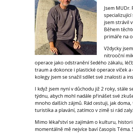
Jsem MUDr. P
specializující
jsem strávil 
Během těchto 
primáře na o
Vždycky jsem
nitrooční mi
operace jako odstranění šedého zákalu, lé
traum a dokonce i plastické operace víček 
kolegy jsem se snažil sdílet své znalosti a ins
I když jsem nyní v důchodu již 2 roky, stále 
týdnu, abych mohl nadále přinášet své zkuš
mnoho dalších zájmů. Rád cestuji, jak doma, ta
turistika a plavání, zatímco v zimě si rád zal
Mimo lékařství se zajímám o kulturu, historii
momentálně mě nejvíce baví časopis Téma. Sl