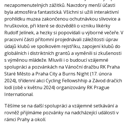
nezapomenutelných zážitků. Navzdory menší účasti
byla atmosféra fantastická. Všichni si užili interaktivní
prohlídku muzea zakončenou ochutnávkou slivovice a
hruškovice, při které se dozvěděli o vzniku likérky
Rudolf Jelínek, a hezky si popovídali u výborné večeře. V
pracovní části přítomní projednávali záležitosti úprav
údajů klubů ve spolkovém rejstříku, zapojení klubů do
globálních i distriktních grantů a vyměnili si zkušenosti
s výměnou mládeže. Mluvili i o budoucí vzájemné
spolupráci a pozvánkách na Vánoční dražbu RK Praha
Staré Město a Praha City a Burns Night (17. února
2024), třídenní akci Cycling Fellowshhip a Závod dračích
lodí (obě v květnu 2024) organizovány RK Prague
International.
Těšíme se na další spolupráci a vzájemné setkávání a
rovněž přijímáme pozvánky na nadcházející události v
rámci Prahy a okolí.