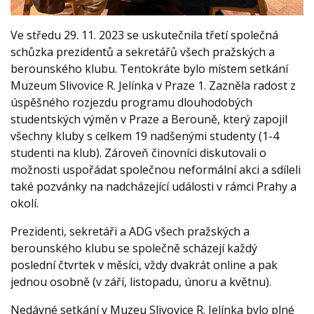
Ve středu 29. 11. 2023 se uskutečnila třetí společná
schůzka prezidentů a sekretářů všech pražských a
berounského klubu. Tentokráte bylo místem setkání
Muzeum Slivovice R. Jelínka v Praze 1. Zazněla radost z
úspěšného rozjezdu programu dlouhodobých
studentských výměn v Praze a Berouně, který zapojil
všechny kluby s celkem 19 nadšenými studenty (1-4
studenti na klub). Zároveň činovníci diskutovali o
možnosti uspořádat společnou neformální akci a sdíleli
také pozvánky na nadcházející události v rámci Prahy a
okolí.
Prezidenti, sekretáři a ADG všech pražských a
berounského klubu se společně scházejí každý
poslední čtvrtek v měsíci, vždy dvakrát online a pak
jednou osobně (v září, listopadu, únoru a květnu).
Nedávné setkání v Muzeu Slivovice R. Jelínka bylo plné