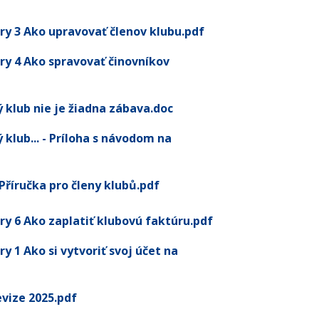
ry 3 Ako upravovať členov klubu.pdf
ry 4 Ako spravovať činovníkov
ý klub nie je žiadna zábava.doc
ý klub... - Príloha s návodom na
íručka pro členy klubů.pdf
ry 6 Ako zaplatiť klubovú faktúru.pdf
y 1 Ako si vytvoriť svoj účet na
evize 2025.pdf