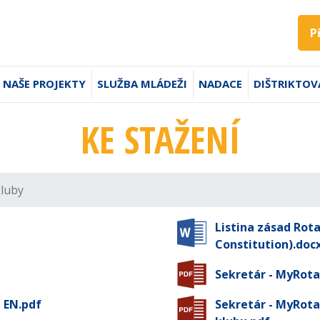
P
NAŠE PROJEKTY
SLUŽBA MLÁDEŽI
NADACE
DIŠTRIKTOV
KE STAŽENÍ
kluby
Listina zásad Rot
Constitution).doc
Sekretár - MyRota
 EN.pdf
Sekretár - MyRota