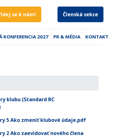
řidej se k nám!
Členská sekce
Á KONFERENCIA 2027
PR & MÉDIA
KONTAKT
ary klubu (Standard RC
x
ry 5 Ako zmeniť klubové údaje.pdf
ry 2 Ako zaevidovať nového člena