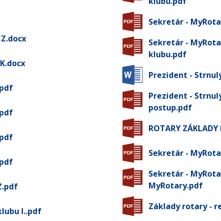
klubu.pdf
Sekretár - MyRota
CZ.docx
Sekretár - MyRota
klubu.pdf
SK.docx
Prezident - Strnul
.pdf
Prezident - Strnul
postup.pdf
.pdf
ROTARY ZÁKLADY Př
.pdf
Sekretár - MyRota
.pdf
Sekretár - MyRotar
MyRotary.pdf
Z.pdf
Základy rotary - r
lubu I..pdf