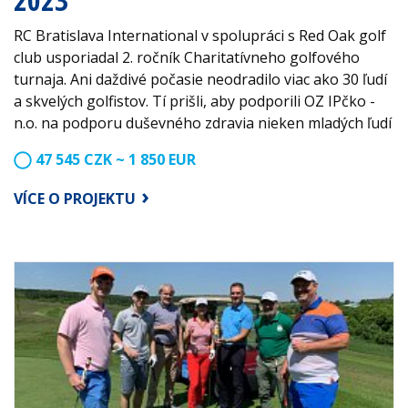
RC Bratislava International v spolupráci s Red Oak golf
club usporiadal 2. ročník Charitatívneho golfového
turnaja. Ani daždivé počasie neodradilo viac ako 30 ľudí
a skvelých golfistov. Tí prišli, aby podporili OZ IPčko -
n.o. na podporu duševného zdravia nieken mladých ľudí
47 545 CZK ~ 1 850 EUR
VÍCE O PROJEKTU